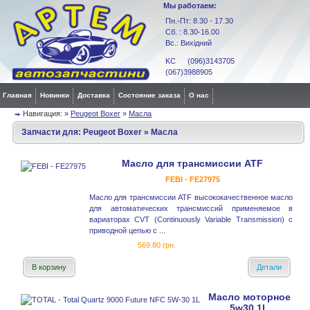
Мы работаем:
Пн.-Пт: 8.30 - 17.30
Сб. : 8.30-16.00
Вс.: Вихідний
KC (096)3143705
(067)3988905
Главная
Новинки
Доставка
Состояние заказа
О нас
Навигация:
»
Peugeot Boxer
»
Масла
Запчасти для:
Peugeot Boxer
»
Масла
Масло для трансмиссии ATF
FEBI - FE27975
Масло для трансмиссии ATF высококачественное масло
для автоматических трансмиссий применяемое в
вариаторах CVT (Continuously Variable Transmission) с
приводной цепью с ...
569.80 грн.
В корзину
Детали
Масло моторное
5w30 1L