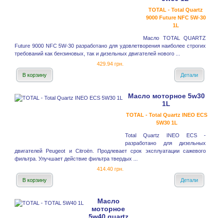
TOTAL - Total Quartz
9000 Future NFC 5W-30
1L
Масло TOTAL QUARTZ
Future 9000 NFC 5W-30 разработано для удовлетворения наиболее строгих
требований как бензиновых, так и дизельных двигателей нового ...
429.94 грн.
В корзину
Детали
Масло моторное 5w30
1L
TOTAL - Total Quartz INEO ECS
5W30 1L
Total Quartz INEO ECS -
разработано для дизельных
двигателей Peugeot и Citroёn. Продлевает срок эксплуатации сажевого
фильтра. Улучшает действие фильтра твердых ...
414.40 грн.
В корзину
Детали
Масло
моторное
5w40 quartz