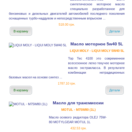
синтетическое моторное масло
специально разработанное для
бензиновых и дизельных двигателей автомобилей последнего поколения
оснащенных турбо-наддувом и непосредственным впрыском ...
518.00 грн.
В корзину
Детали
Масло моторное 5w40 5L
LIQUI MOLY - LIQUI MOLY 5W40 5L
Top Tec 4100 это современное
всесезонное легко текучее моторное
масло экстракласса. В результате
комбинации нетрадиционных
базовых масел на основе синтез ...
1787.10 грн.
В корзину
Детали
Масло для трансмиссии
MOTUL - M75W80 (1L)
Масло осевого редуктора OLEJ 75W-
80 MOTYLGEAR MOTUL 1L
432.53 грн.