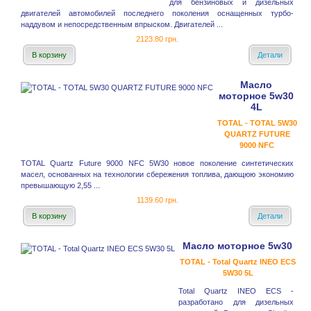
для бензиновых и дизельных
двигателей автомобилей последнего поколения оснащенных турбо-
наддувом и непосредственным впрыском. Двигателей ...
2123.80 грн.
В корзину
Детали
Масло
моторное 5w30
4L
TOTAL - TOTAL 5W30
QUARTZ FUTURE
9000 NFC
TOTAL Quartz Future 9000 NFC 5W30 новое поколение синтетических
масел, основанных на технологии сбережения топлива, дающюю экономию
превышающую 2,55 ...
1139.60 грн.
В корзину
Детали
Масло моторное 5w30
TOTAL - Total Quartz INEO ECS
5W30 5L
Total Quartz INEO ECS -
разработано для дизельных