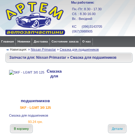
Мы работаем:
Пн.-Пт: 8.30 - 17.30
Сб. : 8.30-16.00
Вс.: Вихідний
KC (096)3143705
(067)3988905
Главная
Новинки
Доставка
Состояние заказа
О нас
Навигация:
»
Nissan Primastar
»
Смазка для подшипников
Запчасти для:
Nissan Primastar
»
Смазка для подшипников
Смазка
для
подшипников
SKF - LGMT 3/0 125
Смазка для подшипников
93.24 грн.
В корзину
Детали