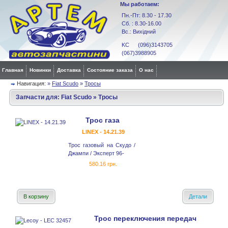
Мы работаем:
Пн.-Пт: 8.30 - 17.30
Сб. : 8.30-16.00
Вс.: Вихідний
KC (096)3143705
(067)3988905
Главная
Новинки
Доставка
Состояние заказа
О нас
Навигация:
»
Fiat Scudo
»
Тросы
Запчасти для:
Fiat Scudo
»
Тросы
Трос газа
LINEX - 14.21.39
Трос газовый на Скудо /
Джампи / Эксперт 96-
580.16 грн.
В корзину
Детали
Трос переключения передач