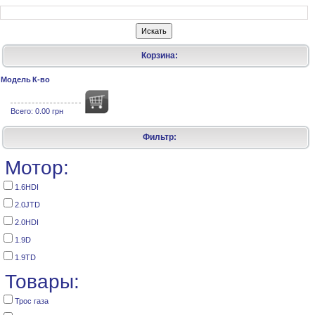
Корзина:
Модель
К-во
Всего:
0.00 грн
Фильтр:
Мотор:
1.6HDI
2.0JTD
2.0HDI
1.9D
1.9TD
Товары:
Трос газа