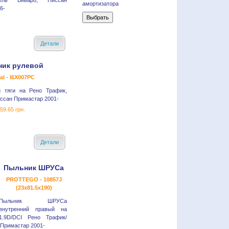
ель Виваро, Ниссан
амортизатора
6-
Детали
ик рулевой
al - I6X007PC
й тяги на Рено Трафик,
ссан Примастар 2001-
59.65 грн.
Детали
Пыльник ШРУСа
PROTTEGO - 10857J
(23x81.5x190)
Пыльник ШРУСа
внутренний правый на
1.9D/DCI Рено Трафик/
 Примастар 2001-