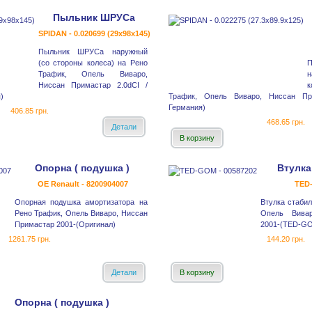
Пыльник ШРУСа
SPIDAN - 0.020699 (29x98x145)
Пыльник ШРУСа наружный
(со стороны колеса) на Рено
Трафик, Опель Виваро,
н
Ниссан Примастар 2.0dCI /
к
)
Трафик, Опель Виваро, Ниссан При
Германия)
406.85 грн.
468.65 грн.
Детали
В корзину
Опорна ( подушка )
Втулка
OE Renault - 8200904007
TED-
Опорная подушка амортизатора на
Втулка стабил
Рено Трафик, Опель Виваро, Ниссан
Опель Вива
Примастар 2001-(Оригинал)
2001-(TED-G
1261.75 грн.
144.20 грн.
Детали
В корзину
Опорна ( подушка )