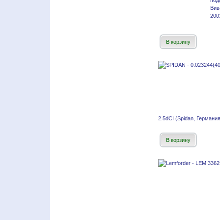
по
Вив
200
В корзину
2.5dCI (Spidan, Германия
В корзину