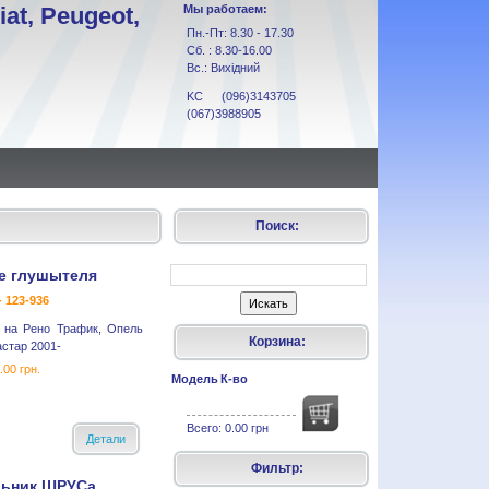
at, Peugeot,
Мы работаем:
Пн.-Пт: 8.30 - 17.30
Сб. : 8.30-16.00
Вс.: Вихідний
KC (096)3143705
(067)3988905
Поиск:
е глушытеля
- 123-936
 на Рено Трафик, Опель
Корзина:
стар 2001-
.00 грн.
Модель
К-во
Всего:
0.00 грн
Детали
Фильтр:
ьник ШРУСа