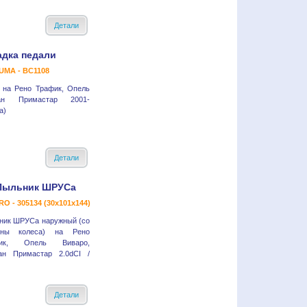
Детали
адка педали
MA - BC1108
 на Рено Трафик, Опель
ан Примастар 2001-
а)
Детали
Пыльник ШРУСа
O - 305134 (30x101x144)
ник ШРУСа наружный (со
оны колеса) на Рено
фик, Опель Виваро,
ан Примастар 2.0dCI /
Детали