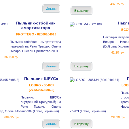
437.75 грн.
Детали
В корзину
Пыльник-отбойник
Накл
амортизатора
BCGU
PROTTEGO - 8200010491J
Накладка педали
Пыльник-отбойник амортизатора
Виваро, Нисс
передний на Рено Трафик, Опель
(BcGuma, Украин
Виваро, Ниссан Примастар 2001-
41.20 грн.
360.50 грн.
Детали
В корзину
Пыльник ШРУСа
LOBRO - 304607
LOBR
(27.55x95.5x96.2)
Пыль
Пыльник ШРУСа
стор
внутренний (фигурный) на
Тра
Рено Трафик, Опель
Нисс
ер, Опель Мовано 98- (Lobro, Германия)
2.5dCI (Lobro, Германия)
684.95 грн.
731.30 грн.
Детали
В корзину