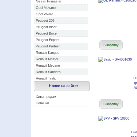
Nissan Primastar
Opel Movano
Opel Vivaro
Peugeot 206
Peugeot Biper
Peugeot Boxer
Peugeot Expert
В корзину
Peugeot Partner
Renault Kangoo
Renault Master
Renault Megane
Renault Sandero
П
Renault Trafic II
Тр
Новое на сайте:
20
Хиты продаж
Новинки
В корзину
Пы