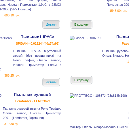
дшипником) на Рено Трафик, Опель
Трафик, Оп
аро, Ниссан Примастар 1.9dCI / 2.5dCI
Примастар 200
1-2006 (SPV Польша)
1545.00 грн.
690.10 грн.
Детали
В корзину
Пыльник ШРУСа
Пыльн
SPIDAN - 0.023244(40x74x92)
Pasc
Пыльник ШРУСа внутренний
Пыльник рулево
левый (без подшипника) на
Опель Виваро, Ни
Рено Трафик, Опель Виваро,
1
Ниссан Примастар 1.9dCI /
)
386.25 грн.
В корзину
Детали
Пыльник рулевой
Lemforder - LEM 33629
Пыльник рулевой тяги на Рено Трафик,
Опель Виваро, Ниссан Примастар
2001- (Lemforder, Германия)
319.30 грн.
Мастер, Опель Виваро/Мовано, Ниссан