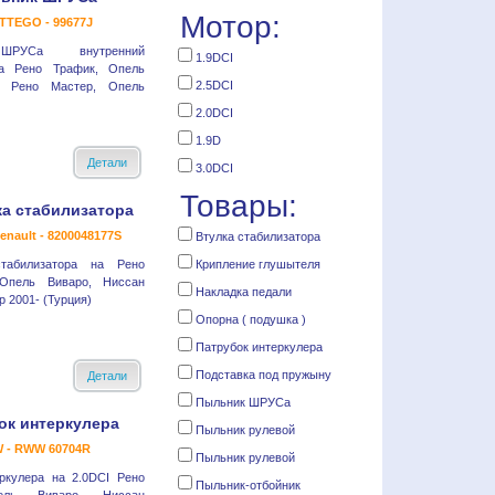
Мотор:
TTEGO - 99677J
ШРУСа внутренний
1.9DCI
на Рено Трафик, Опель
2.5DCI
- Рено Мастер, Опель
2.0DCI
1.9D
Детали
3.0DCI
Товары:
ка стабилизатора
enault - 8200048177S
Втулка стабилизатора
табилизатора на Рено
Крипление глушытеля
Опель Виваро, Ниссан
Накладка педали
 2001- (Турция)
Опорна ( подушка )
Патрубок интеркулера
Подставка под пружыну
Детали
Пыльник ШРУСа
ок интеркулера
Пыльник рулевой
 - RWW 60704R
Пыльник рулевой
ркулера на 2.0DCI Рено
Пыльник-отбойник