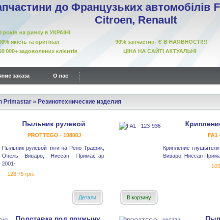
апчастини до Французьких автомобілів Fi
Citroen, Renault
10 років на ринку в УКРАІНІ
00% якість та оригінал 90% запчастин- Є В НАЯВНОСТІ!!!
50 000+ задоволених клієнтів ЦІНА НА САЙТІ АКТУАЛЬНІ
ние заказа
О нас
n Primastar
»
Резинотехнические изделия
Пыльник рулевой
Криплени
PROTTEGO - 10800J
FA1 
Пыльник рулевой тяги на Рено Трафик,
Крипление глушытеля
Опель Виваро, Ниссан Примастар
Виваро, Ниссан Прима
2001-
103
128.75 грн.
Детали
В корзину
Подставка под пружыну
Пыл