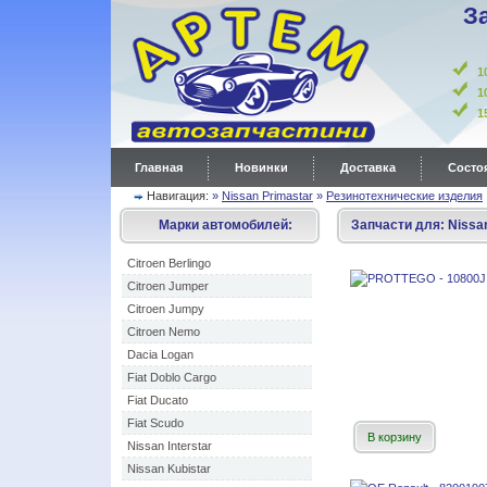
З
1
1
Главная
Новинки
Доставка
Состоя
Навигация:
»
Nissan Primastar
»
Резинотехнические изделия
Марки автомобилей:
Запчасти для:
Nissa
Citroen Berlingo
Citroen Jumper
Citroen Jumpy
Citroen Nemo
Dacia Logan
Fiat Doblo Cargo
Fiat Ducato
Fiat Scudo
В корзину
Nissan Interstar
Nissan Kubistar