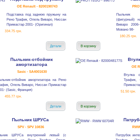
OE Renault - 8200190743
PRO
Подставка под заднюю пружыну на
Пыльник 
Рено Трафик, Опель Виваро, Ниссан
(фигурный) 
Примастар 2001- (Оригинал)
Виваро 2006
Мовано 98-
334.75 грн.
180.25 грн.
Детали
В корзину
Пыльник-отбойник
Втул
амортизатора
OE R
Sasic - SA4001630
Втулка с
ыльник-отбойник амортизатора на Рено
Трафик, 
афик, Опель Виваро, Ниссан Примастар
Примастар
01- (Sasic, Франция)
51.50 грн.
455.77 грн.
Детали
В корзину
Пыльник ШРУСа
Патруб
SPV - SPV 10836
RWW
льник ШРУСа внутренний левый (с
Патрубок инте