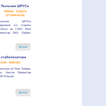
Пыльник ШРУСа
SPIDAN - 0.022275
(27.3x89.9x125)
Пыльник ШРУСа
аружный (со стороны
олеса) на 1.9dCI Рено
мастар 2001- (Spidan,
Детали
 стабилизатора
GOM - 00587202
изатора на Рено Трафик,
ро, Ниссан Примастар
OM Польша)
Детали