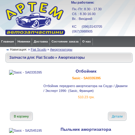
Мы работаем:
Пн.-Пт: 8.30 - 17.30
Сб. : 8.30-16.00
Вс.: Вихідний
KC (096)3143705
(067)3988905
Главная
Новинки
Доставка
Состояние заказа
О нас
Навигация:
»
Fiat Scudo
»
Амортизаторы
Запчасти для:
Fiat Scudo
»
Амортизаторы
Отбойник
Sasic - SA0335395
Отбойник переднего амортизатора на Скудо / Джампи
/ Эксперт 1996- (Sasic, Франция)
510.23 грн.
В корзину
Детали
Пыльник амортизатора