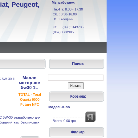
at, Peugeot,
Мы работаем:
Пн.-Пт: 8.30 - 17.30
Сб. : 8.30-16.00
Вс.: Вихідний
KC (096)3143705
(067)3988905
Поиск:
Масло
моторное
5w30 1L
TOTAL - Total
Корзина:
Quartz 9000
Future NFC
Модель
К-во
 5W-30 разработано для
Всего:
0.00 грн
бований как бензиновых,
Фильтр: