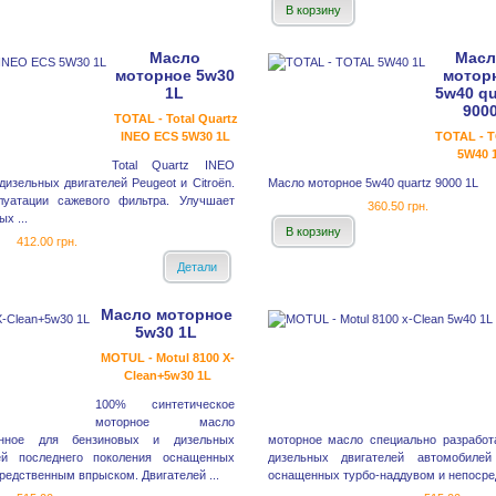
В корзину
Масло
Масл
моторное 5w30
мотор
1L
5w40 qu
900
TOTAL - Total Quartz
INEO ECS 5W30 1L
TOTAL - 
5W40 
Total Quartz INEO
дизельных двигателей Peugeot и Citroёn.
Масло моторное 5w40 quartz 9000 1L
луатации сажевого фильтра. Улучшает
360.50 грн.
х ...
В корзину
412.00 грн.
Детали
Масло моторное
5w30 1L
MOTUL - Motul 8100 X-
Clean+5w30 1L
100% синтетическое
моторное масло
анное для бензиновых и дизельных
моторное масло специально разработ
ей последнего поколения оснащенных
дизельных двигателей автомобилей
редственным впрыском. Двигателей ...
оснащенных турбо-наддувом и непосре