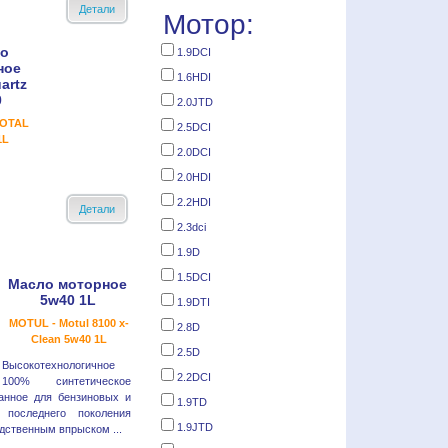
Детали
Мотор:
о
1.9DCI
ное
1.6HDI
artz
0
2.0JTD
TOTAL
2.5DCI
1L
2.0DCI
2.0HDI
2.2HDI
Детали
2.3dci
1.9D
1.5DCI
Масло моторное
5w40 1L
1.9DTI
MOTUL - Motul 8100 x-
2.8D
Clean 5w40 1L
2.5D
Высокотехнологичное
2.2DCI
100% синтетическое
анное для бензиновых и
1.9TD
 последнего поколения
1.9JTD
дственным впрыском ...