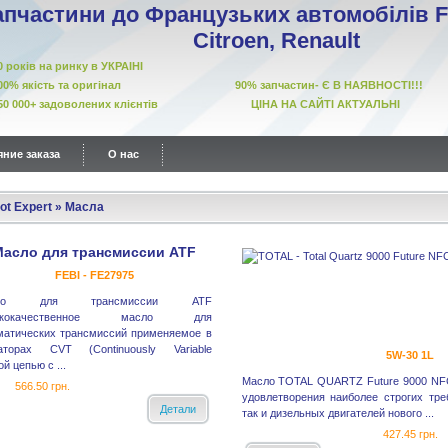
апчастини до Французьких автомобілів Fi
Citroen, Renault
10 років на ринку в УКРАІНІ
00% якість та оригінал 90% запчастин- Є В НАЯВНОСТІ!!!
50 000+ задоволених клієнтів ЦІНА НА САЙТІ АКТУАЛЬНІ
ние заказа
О нас
ot Expert
»
Масла
асло для трансмиссии ATF
FEBI - FE27975
сло для трансмиссии ATF
ококачественное масло для
матических трансмиссий применяемое в
аторах CVT (Continuously Variable
5W-30 1L
й цепью с ...
Масло TOTAL QUARTZ Future 9000 NFC
566.50 грн.
удовлетворения наиболее строгих тре
Детали
так и дизельных двигателей нового ...
427.45 грн.