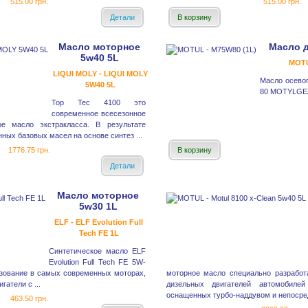
515.00 грн.
515.00 грн.
Детали
В корзину
Масло моторное
Масло 
5w40 5L
MOTU
LIQUI MOLY - LIQUI MOLY
Масло осево
5W40 5L
80 MOTYLGE
Top Tec 4100 это
современное всесезонное
ое масло экстракласса. В результате
ных базовых масел на основе синтез ...
1776.75 грн.
В корзину
Детали
Масло моторное
5w30 1L
ELF - ELF Evolution Full
Tech FE 1L
Синтетическое масло ELF
Evolution Full Tech FE 5W-
ьзование в самых современных моторах,
моторное масло специально разработ
гатели с ...
дизельных двигателей автомобилей
оснащенных турбо-наддувом и непосре
463.50 грн.