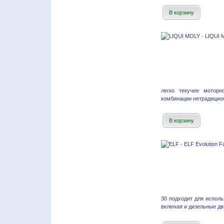
В корзину
легко текучее моторн
комбинации нетрадицион
В корзину
30 подходит для испол
включая и дизельные дви