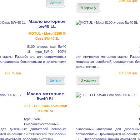
2060.00 грн.
Детали
В корзину
Масло моторное
5w40 1L
MOTUL - Motul 8100 X-
Cess 5W-40 1L
8100 x-cess sae 5w40
1l, type_5W40 100%
е масло. Разработано для современных
синтетическое моторное масло. Разр
оснащенных бензиновыми и дизельными
мощных автомобилей, оснащенных бе
двигателями ...
437.75 грн.
1802.50 грн.
Детали
В корзину
Масло моторное
5w40 5L
ELF - ELF 5W40 Evolution
900 NF 5L
type_5W40
Высококачественный
для дизельных двигателей легковых
смазочный материал для дизельны
тся на основе синтетической технологии
автомобилей. Производится на основе 
та двигателя, особенно системы ...
ELF. Превосходная защита двигателя, о