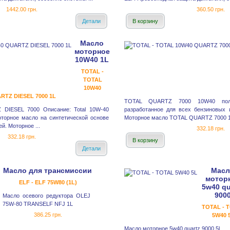
1442.00 грн.
360.50 грн.
Детали
В корзину
Масло
моторное
10W40 1L
TOTAL -
TOTAL
10W40
RTZ DIESEL 7000 1L
TOTAL QUARTZ 7000 10W40 полус
DIESEL 7000 Описание: Total 10W-40
разработанное для всех бензиновых 
торное масло на синтетической основе
Моторное масло TOTAL QUARTZ 7000 10
й. Моторное ...
332.18 грн.
332.18 грн.
В корзину
Детали
Масло для трансмиссии
Масл
мотор
ELF - ELF 75W80 (1L)
5w40 qu
900
Масло осевого редуктора OLEJ
75W-80 TRANSELF NFJ 1L
TOTAL - 
386.25 грн.
5W40 
Масло моторное 5w40 quartz 9000 5l