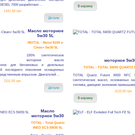
ESEL 7000 разработано ...
В корзину
1341.58 грн.
Детали
Масло моторное
5w30 5L
MOTUL - Motul 8100 x-
Clean+ 5w30 5L
100% синтетическое
моторное 5w3
моторное масло
анное для бензиновых и дизельных
TOTAL - TOTAL 5W30 QUARTZ 
ей последнего поколения оснащенных
редственным впрыском. Двигателей ...
TOTAL Quartz Future 9000 NFC 
синтетических масел, основанных на
2111.50 грн.
топлива, дающюю экономию превышающу
Детали
1133.00 грн.
В корзину
Масло
моторное 5w30
TOTAL - Total Quartz
INEO ECS 5W30 5L