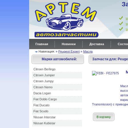
З
1
1
Главная
Новинки
Доставка
Состоя
Навигация:
»
Peugeot Expert
»
Масла
Марки автомобилей:
Запчасти для:
Peuge
Citroen Berlingo
М
Citroen Jumper
Citroen Jumpy
Ма
Citroen Nemo
выс
Dacia Logan
авто
Fiat Doblo Cargo
вари
Transmission) с приводно
Fiat Ducato
Fiat Scudo
В корзину
Nissan Interstar
Nissan Kubistar