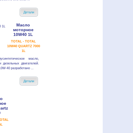
Детали
Масло
моторное
10W40 1L
TOTAL - TOTAL
10W40 QUARTZ 7000
1L
интетическое масло,
и дизельных двигателей.
W-40 разработано ...
Детали
о
ное
artz
0
TOTAL
5L