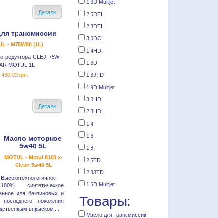
1.3D Multijet
Детали
2.5DTI
2.8DTI
для трансмиссии
3.0DCI
L - M75W80 (1L)
1.4HDI
го редуктора OLEJ 75W-
1.3D
AR MOTUL 1L
430.02 грн.
1.3JTD
1.9D Multijet
3.0HDI
Детали
2.8HDI
1.4
1.6
Масло моторное
5w40 5L
1.8I
MOTUL - Motul 8100 x-
2.5TD
Clean 5w40 5L
2.3JTD
Высокотехнологичное
1.6D Multijet
100% синтетическое
анное для бензиновых и
Товары:
 последнего поколения
дственным впрыском ...
Масло для трансмиссии