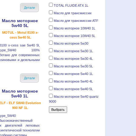
TOTAL FLUIDE ATX 1L
Детали
Масло для трансмиссии
Масло моторное
Масло для трансмиссии ATF
5w40 5L
Масло моторное 10W40 1L
MOTUL - Motul 8100 x-
Масло моторное 10W40 5L
cess 5w40 5L
Масло моторное 5w30
8100 x-cess sae 5w40 5l,
type_5W40 100%
Масло моторное 5w30 1L
аботано для современных
Масло моторное 5w30 4L
нзиновыми и дизельными
Масло моторное 5w30 5L
Масло моторное 5w40 1L
Детали
Масло моторное 5w40 4L
Масло моторное 5w40 5L
Масло моторное
5w40 1L
Масло моторное 5w40 quartz
9000
ELF - ELF 5W40 Evolution
900 NF 1L
type_5W40
Высококачественный
х двигателей легковых
синтетической технологии
собенно системы ...