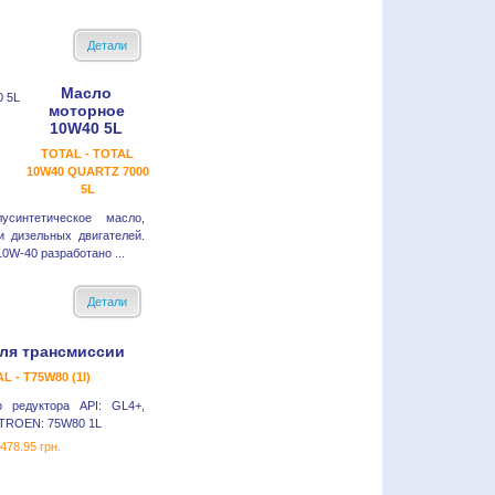
Детали
Масло
моторное
10W40 5L
TOTAL - TOTAL
10W40 QUARTZ 7000
5L
интетическое масло,
и дизельных двигателей.
W-40 разработано ...
Детали
ля трансмиссии
L - T75W80 (1l)
о редуктора API: GL4+,
TROEN: 75W80 1L
478.95 грн.