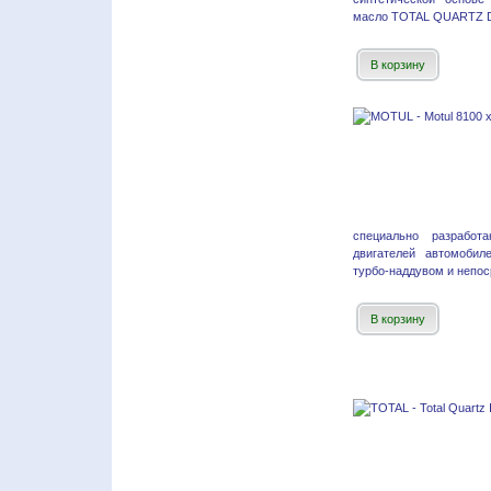
масло TOTAL QUARTZ DI
В корзину
специально разработ
двигателей автомобил
турбо-наддувом и непос
В корзину