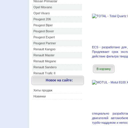
Nissan Primastar
Opel Movano
Opel Vivaro
Peugeot 206
Peugeot Biper
Peugeot Boxer
Peugeot Expert
Peugeot Partner
ECS - разработано для 
Renault Kangoo
Продлевает срок эксп
Renault Master
действие фильтра тверды
Renault Megane
Renault Sandero
В корзину
Renault Trafic II
Новое на сайте:
Хиты продаж
Новинки
специально разработ
двигателей автомобил
турбо-наддувом и непос