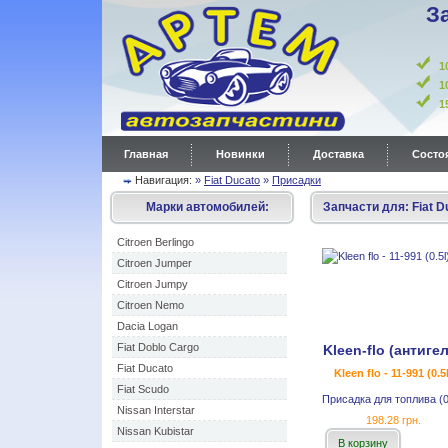
З
1
1
Главная
Новинки
Доставка
Состоя
Навигация:
»
Fiat Ducato
»
Присадки
Марки автомобилей:
Запчасти для:
Fiat D
Citroen Berlingo
Citroen Jumper
Citroen Jumpy
Citroen Nemo
Dacia Logan
Fiat Doblo Cargo
Kleen-flo (антиге
Fiat Ducato
Kleen flo - 11-991 (0.5l
Fiat Scudo
Присадка для топлива (0
Nissan Interstar
198.28 грн.
Nissan Kubistar
В корзину