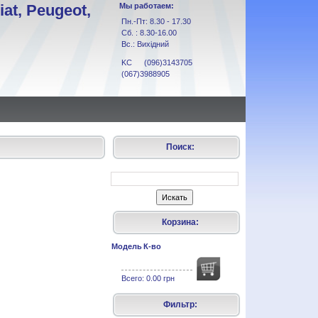
at, Peugeot,
Мы работаем:
Пн.-Пт: 8.30 - 17.30
Сб. : 8.30-16.00
Вс.: Вихідний
KC (096)3143705
(067)3988905
Поиск:
Корзина:
Модель
К-во
Всего:
0.00 грн
Фильтр: