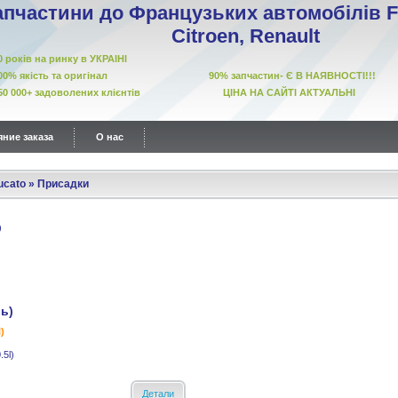
апчастини до Французьких автомобілів Fi
Citroen, Renault
10 років на ринку в УКРАІНІ
00% якість та оригінал 90% запчастин- Є В НАЯВНОСТІ!!!
50 000+ задоволених клієнтів ЦІНА НА САЙТІ АКТУАЛЬНІ
ние заказа
О нас
ucato
»
Присадки
ль)
)
.5l)
Детали