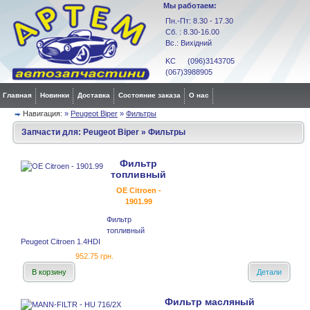
Мы работаем:
Пн.-Пт: 8.30 - 17.30
Сб. : 8.30-16.00
Вс.: Вихідний
KC (096)3143705
(067)3988905
Главная
Новинки
Доставка
Состояние заказа
О нас
Навигация:
»
Peugeot Biper
»
Фильтры
Запчасти для:
Peugeot Biper
»
Фильтры
Фильтр
топливный
OE Citroen -
1901.99
Фильтр
топливный
Peugeot Citroen 1.4HDI
952.75 грн.
В корзину
Детали
Фильтр масляный