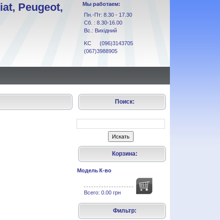
at, Peugeot,
Мы работаем:
Пн.-Пт: 8.30 - 17.30
Сб. : 8.30-16.00
Вс.: Вихідний
KC (096)3143705
(067)3988905
Поиск:
Корзина:
Модель
К-во
Всего:
0.00 грн
Фильтр: