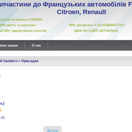
апчастини до Французьких автомобілів Fi
Citroen, Renault
10 років на ринку в УКРАІНІ
00% якість та оригінал 90% запчастин- Є В НАЯВНОСТІ!!!
50 000+ задоволених клієнтів ЦІНА НА САЙТІ АКТУАЛЬНІ
ние заказа
О нас
lt Sandero
»
Присадки
ль)
)
.5l)
Детали