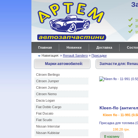
З
1
1
Главная
Новинки
Доставка
Состоя
Навигация:
»
Renault Sandero
»
Присадки
Марки автомобилей:
Запчасти для:
Renau
Citroen Berlingo
Citroen Jumper
Citroen Jumpy
Citroen Nemo
Dacia Logan
Fiat Doblo Cargo
Kleen-flo (антиге
Fiat Ducato
Kleen flo - 11-991 (0.5l
Fiat Scudo
Присадка для топлива (0
Nissan Interstar
198.28 грн.
Nissan Kubistar
В корзину