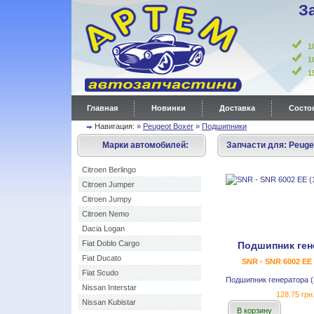
З
1
1
Главная
Новинки
Доставка
Состоя
Навигация:
»
Peugeot Boxer
»
Подшипники
Марки автомобилей:
Запчасти для:
Peuge
Citroen Berlingo
Citroen Jumper
Citroen Jumpy
Citroen Nemo
Dacia Logan
Fiat Doblo Cargo
Подшипник ген
Fiat Ducato
SNR - SNR 6002 EE 
Fiat Scudo
Подшипник генератора 
Nissan Interstar
128.75 грн
Nissan Kubistar
В корзину