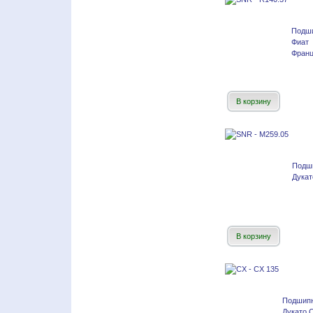
Подш
Фиат
Франц
В корзину
Подш
Дукат
В корзину
Подшипн
Дукато 