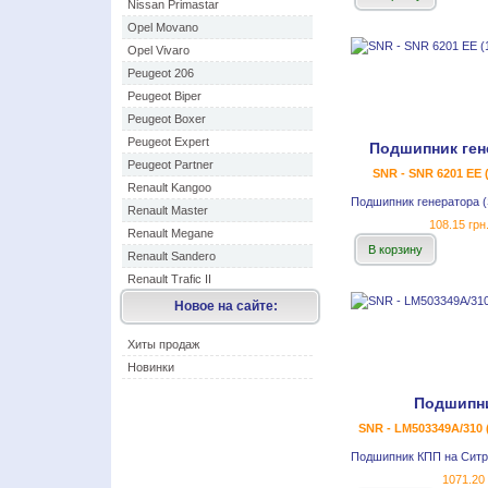
Nissan Primastar
Opel Movano
Opel Vivaro
Peugeot 206
Peugeot Biper
Peugeot Boxer
Peugeot Expert
Подшипник ген
Peugeot Partner
SNR - SNR 6201 EE 
Renault Kangoo
Подшипник генератора 
Renault Master
108.15 грн
Renault Megane
В корзину
Renault Sandero
Renault Trafic II
Новое на сайте:
Хиты продаж
Новинки
Подшипн
SNR - LM503349A/310 (
Подшипник КПП на Ситр
1071.20 