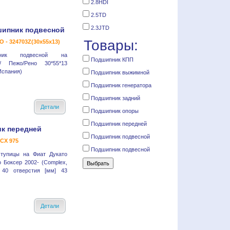
2.8HDI
2.5TD
2.3JTD
ипник подвесной
Товары:
 - 324703Z(30x55x13)
пник подвесной на
Подшипник КПП
н/ Пежо/Рено 30*55*13
спания)
Подшипник выжимной
Подшипник генератора
Подшипник задний
Детали
Подшипник опоры
Подшипник передней
к передней
Подшипник подвесной
 CX 975
Подшипник подвесной
ступицы на Фиат Дукато
 Боксер 2002- (Complex,
40 отверстия [мм] 43
Детали