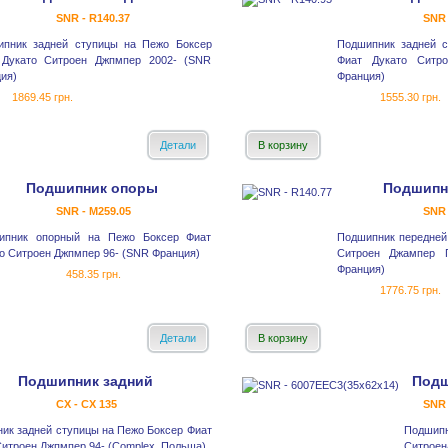
SNR - R140.37
SNR 
ипник задней ступицы на Пежо Боксер
Подшипник задней 
 Дукато Ситроен Джпмпер 2002- (SNR
Фиат Дукато Ситр
ия)
Франция)
1869.45 грн.
1555.30 грн.
Детали
В корзину
Подшипник опоры
Подшипн
SNR - M259.05
SNR 
ипник опорный на Пежо Боксер Фиат
Подшипник передней
о Ситроен Джпмпер 96- (SNR Франция)
Ситроен Джампер 
Франция)
458.35 грн.
1776.75 грн.
Детали
В корзину
Подшипник задний
Подш
CX - CX 135
SNR 
ик задней ступицы на Пежо Боксер Фиат
Подши
Ситроен Джпмпер 94- (Complex, Польша)
Ситрое