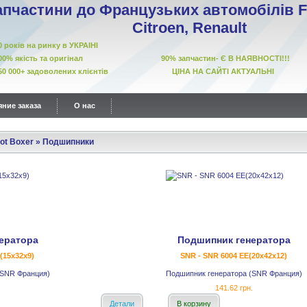
апчастини до Французьких автомобілів Fi
Citroen, Renault
10 років на ринку в УКРАІНІ
00% якість та оригінал 90% запчастин- Є В НАЯВНОСТІ!!!
50 000+ задоволених клієнтів ЦІНА НА САЙТІ АКТУАЛЬНІ
ние заказа
О нас
ot Boxer
»
Подшипники
ератора
Подшипник генератора
(15x32x9)
SNR - SNR 6004 EE(20x42x12)
(SNR Франция)
Подшипник генератора (SNR Франция)
.
141.62 грн.
Детали
В корзину