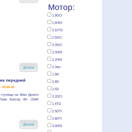
Мотор:
1.9DCI
1.6HDI
2.0JTD
2.5DCI
2.0DCI
2.0HDI
2.2HDI
2.3dci
Детали
1.9D
ик передней
2.8D
- R140.42
2.5D
 ступицы на Фиат Дукато
2.2DCI
Пежо Боксер 86- (SNR
1.9TD
2.5DTI
2.8DTI
Детали
3.0HDI