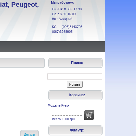
at, Peugeot,
Мы работаем:
Пн.-Пт: 8.30 - 17.30
Сб. : 8.30-16.00
Вс.: Вихідний
KC (096)3143705
(067)3988905
Поиск:
Корзина:
Модель
К-во
Всего:
0.00 грн
Фильтр:
Детали