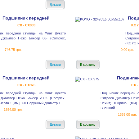
Детали
Подшипник передней
Подш
CX - CX033
KOYO
ик передней ступицы на Фиат Дукато
Подши
 Джампер Пежо Боксер 86- (Complex,
Ситрое
(KOYO И
746.75 грн.
0.00 грн.
Детали
В корзину
Подшипник передней
Подшипни
CX - CX976
CX -
ик передней ступицы на Фиат Дукато
Подшипник передней 
 Джампер Пежо Боксер 2002- (Complex,
Ситроен Джампер Пежо
ысота 1 [мм] : 60 Наружный диаметр 1 ...
Чехия) Ширина (мм) 
Внешний ...
1854.00 грн.
1339.00 грн.
Детали
В корзину