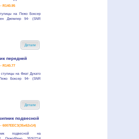
- R140.95
ступицы на Пежо Боксер
оен Джпмпер 94- (SNR
Детали
ик передней
- R140.77
 ступицы на Фиат Дукато
Пежо Боксер 94- (SNR
Детали
ипник подвесной
- 6007EEC3(35x62x14)
пник подвесной на
н/ Пежо/Рено 35*62*14