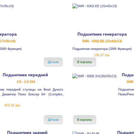
ератора
Подшипник генератора
17x35x10)
SNR - 6302.EE (15x42x13)
(SNR Франция)
Подшипник генератора (SNR Франция)
.
136.47 грн.
Детали
В корзину
Подшипник передней
Подш
CX - CX 034
SNR 
ик передней ступицы на Фиат Дукато
Подшипни
 Джампер Пежо Боксер 94- (Complex,
Пежо/Рено
870.35 грн.
Детали
В корзину
Подшипник задний
Подшип