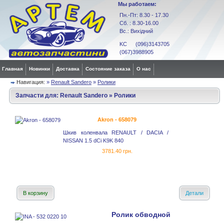
Мы работаем:
Пн.-Пт: 8.30 - 17.30
Сб. : 8.30-16.00
Вс.: Вихідний
KC (096)3143705
(067)3988905
Главная
Новинки
Доставка
Состояние заказа
О нас
Навигация:
»
Renault Sandero
»
Ролики
Запчасти для:
Renault Sandero
»
Ролики
Akron - 658079
Шкив коленвала RENAULT / DACIA /
NISSAN 1.5 dCi K9K 840
3781.40 грн.
В корзину
Детали
Ролик обводной