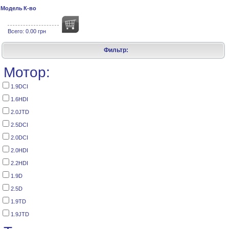
Модель
К-во
Всего:
0.00 грн
Фильтр:
Мотор:
1.9DCI
1.6HDI
2.0JTD
2.5DCI
2.0DCI
2.0HDI
2.2HDI
1.9D
2.5D
1.9TD
1.9JTD