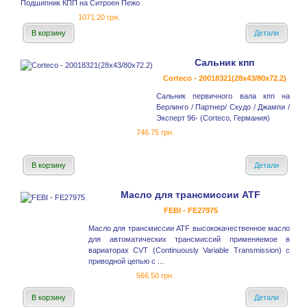
Подшипник КПП на Ситроен Пежо
1071.20 грн.
В корзину
Детали
Сальник кпп
Corteco - 20018321(28x43/80x72.2)
Сальник первичного вала кпп на
Берлинго / Партнер/ Скудо / Джампи /
Эксперт 96- (Corteco, Германия)
746.75 грн.
В корзину
Детали
Масло для трансмиссии ATF
FEBI - FE27975
Масло для трансмиссии ATF высококачественное масло
для автоматических трансмиссий применяемое в
вариаторах CVT (Continuously Variable Transmission) с
приводной цепью с ...
566.50 грн.
В корзину
Детали