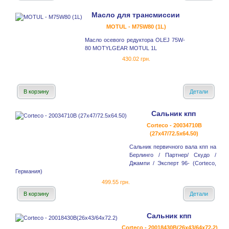
Масло для трансмиссии
MOTUL - M75W80 (1L)
Масло осевого редуктора OLEJ 75W-
80 MOTYLGEAR MOTUL 1L
430.02 грн.
В корзину
Детали
Сальник кпп
Corteco - 20034710B
(27x47/72.5x64.50)
Сальник первичного вала кпп на
Берлинго / Партнер/ Скудо /
Джампи / Эксперт 96- (Corteco,
Германия)
499.55 грн.
В корзину
Детали
Сальник кпп
Corteco - 20018430B(26x43/64x72.2)