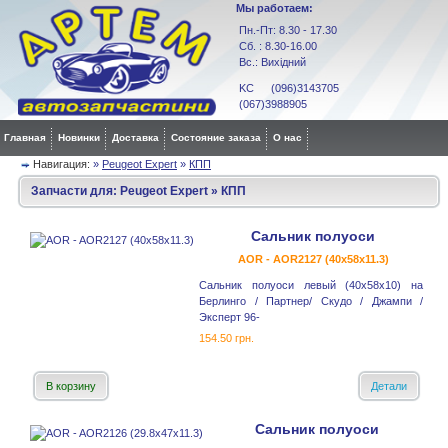
Мы работаем:
Пн.-Пт: 8.30 - 17.30
Сб. : 8.30-16.00
Вс.: Вихідний
KC (096)3143705
(067)3988905
Главная
Новинки
Доставка
Состояние заказа
О нас
Навигация:
»
Peugeot Expert
»
КПП
Запчасти для:
Peugeot Expert
»
КПП
Сальник полуоси
AOR - AOR2127 (40x58x11.3)
Сальник полуоси левый (40x58x10) на
Берлинго / Партнер/ Скудо / Джампи /
Эксперт 96-
154.50 грн.
В корзину
Детали
Сальник полуоси