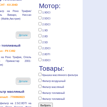
Мотор:
HT - KX 204D
льтр на Рено Трафик/
1.9DCI
ль Виваро, Ниссан
2.5DCI
 (Mahle,Австрия)
2.0DCI
1.9D
Детали
2.8D
2.5D
 топливный
2.2DCI
ux - PX C492
2.8DTI
 на Рено Трафик, Опель
3.0DCI
ан Примастар 2001-
ия)
Товары:
Крышка маслянного фильтра
Фильтр воздушный
Детали
Фильтр масляный
ьтр масляный
Фильтр топливный
enault - 7700860823
Фильтр топливный
фильтр на 2.5/2.8DTI на