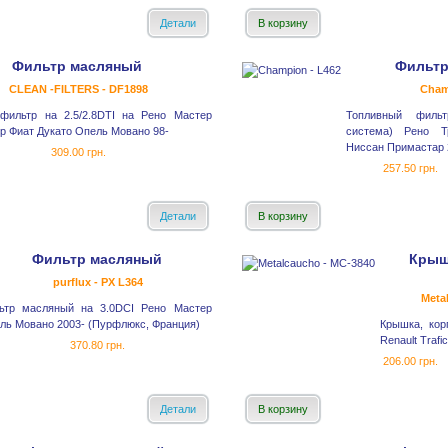
Детали
В корзину
Фильтр масляный
Фильтр
CLEAN -FILTERS - DF1898
Cham
фильтр на 2.5/2.8DTI на Рено Мастер
Топливный фильт
р Фиат Дукато Опель Мовано 98-
система) Рено Т
Ниссан Примастар 
309.00 грн.
257.50 грн.
Детали
В корзину
Фильтр масляный
Крыш
purflux - PX L364
Meta
ьтр масляный на 3.0DCI Рено Мастер
ль Мовано 2003- (Пурфлюкс, Франция)
Крышка, кор
Renault Trafi
370.80 грн.
206.00 грн.
Детали
В корзину