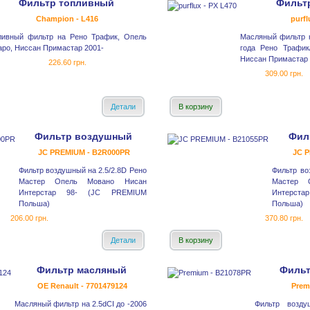
Фильтр топливный
Фильт
Champion - L416
purfl
ливный фильтр на Рено Трафик, Опель
Масляный фильтр н
аро, Ниссан Примастар 2001-
года Рено Трафик
Ниссан Примастар 
226.60 грн.
309.00 грн.
Детали
В корзину
Фильтр воздушный
Фил
JC PREMIUM - B2R000PR
JC P
Фильтр воздушный на 2.5/2.8D Рено
Фильтр во
Мастер Опель Мовано Нисан
Мастер 
Интерстар 98- (JC PREMIUM
Интерста
Польша)
Польша)
206.00 грн.
370.80 грн.
Детали
В корзину
Фильтр масляный
Филь
OE Renault - 7701479124
Prem
Масляный фильтр на 2.5dCI до -2006
Фильтр возд