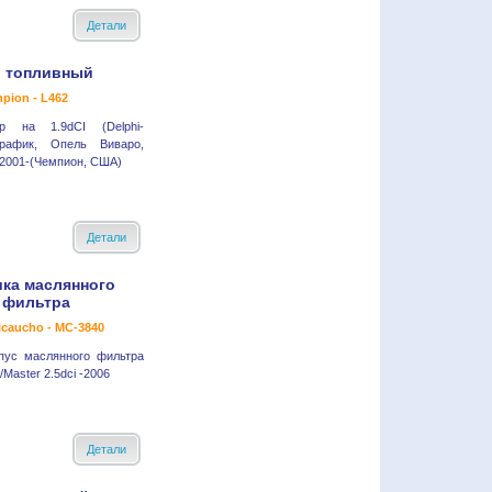
Детали
 топливный
pion - L462
р на 1.9dCI (Delphi-
рафик, Опель Виваро,
2001-(Чемпион, США)
Детали
ка маслянного
фильтра
lcaucho - MC-3840
пус маслянного фильтра
c/Master 2.5dci -2006
Детали