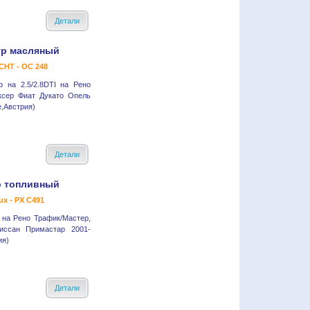
Детали
р масляный
HT - OC 248
 на 2.5/2.8DTI на Рено
ксер Фиат Дукато Опель
e,Австрия)
Детали
 топливный
ux - PX C491
 на Рено Трафик/Мастер,
иссан Примастар 2001-
ия)
Детали