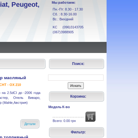
at, Peugeot,
Мы работаем:
Пн.-Пт: 8.30 - 17.30
Сб. : 8.30-16.00
Вс.: Вихідний
KC (096)3143705
(067)3988905
Поиск:
р масляный
HT - OX 210
на 2.5dCI до -2006 года
Корзина:
астер, Опель Виваро,
 (Mahle,Австрия)
Модель
К-во
Всего:
0.00 грн
Детали
Фильтр:
р топливный