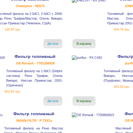
Champion - XE574
KNEC
сляный фильтр на 2.0dCI, 2.5dCI с 2006-
Топливный фи
да Рено Трафик/Мастер, Опель Виваро,
Мастер, Опе
ссан Примастар (Чемпион, США)
Примастар 2001-
190.55 грн.
504.70 грн.
Детали
В корзину
Фильтр топливный
Фильтр
OE Renault - 7701206928
purfl
Топливный фильтр на 1.9dCI (Delphi-
Топливный фильтр
система) Рено Трафик, Опель
Виваро, Нисс
Виваро, Ниссан Примастар 2001-
(Пурфлюкс, Франц
(Оригинал)
463.50 грн.
602.55 грн.
Детали
В корзину
Фильтр топливный
Фил
MANN-FILTR - P 733/1x
OE R
Топливный фильтр на Рено Мастер
Масляный 