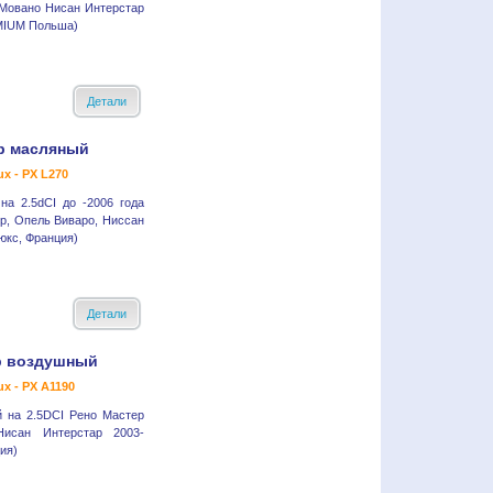
Мовано Нисан Интерстар
MIUM Польша)
Детали
р масляный
ux - PX L270
а 2.5dCI до -2006 года
р, Опель Виваро, Ниссан
кс, Франция)
Детали
р воздушный
ux - PX A1190
 на 2.5DCI Рено Мастер
исан Интерстар 2003-
ия)