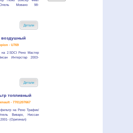
тер Пежо Боксер Фиат
Опель Мовано 98-
Детали
 воздушный
pion - U769
 на 2.5DCI Рено Мастер
исан Интерстар 2003-
Детали
ьтр топливный
enault - 7701207667
 фильтр на Рено Трафик/
Опель Виваро, Ниссан
2001- (Оригинал)