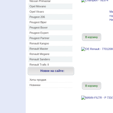
Nissan Primastar
Opel Movano
Opel Vivaro
Ма
го
Peugeot 206
Ни
Peugeot Biper
Peugeot Boxer
Peugeot Expert
В корзину
Peugeot Partner
Renault Kangoo
Renault Master
Renault Megane
Renault Sandero
Renault Trafic II
Новое на сайте:
Хиты продаж
Новинки
В корзину