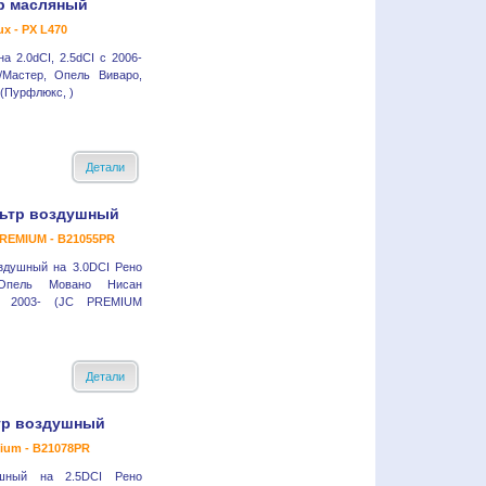
р масляный
ux - PX L470
а 2.0dCI, 2.5dCI с 2006-
/Мастер, Опель Виваро,
(Пурфлюкс, )
Детали
ьтр воздушный
REMIUM - B21055PR
здушный на 3.0DCI Рено
Опель Мовано Нисан
р 2003- (JC PREMIUM
Детали
тр воздушный
ium - B21078PR
ушный на 2.5DCI Рено