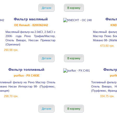
Детали
В корзину
Фильтр масляный
Фильт
OE Renault - 8200362442
KNEC
Масляный фильтр на 2.0dCI, 2.5dCI с
Масляный фильтр
2006- года Рено Трафик/Мастер,
Мастер Пежо Бо
Опель Виваро, Ниссан Примастар
Мовано 98- (Mahl
(Оригинал)
473.80 грн.
290.98 грн.
Детали
В корзину
Фильтр топливный
Фильтр
purflux - PX C493E
purfl
опливный фильтр на Рено Мастер Опель
Топливный фильтр
овано Нисан Интерстар 98- (Пурфлюкс,
Опель Виваро, Н
анция)
(Пурфлюкс, Франц
298.70 грн.
334.75 грн.
Детали
В корзину