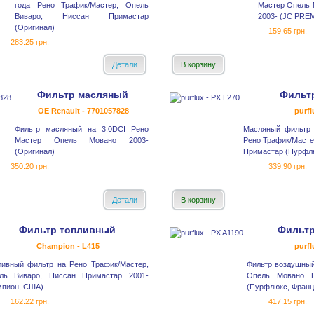
года Рено Трафик/Мастер, Опель
Мастер Опель 
Виваро, Ниссан Примастар
2003- (JC PRE
(Оригинал)
159.65 грн.
283.25 грн.
Детали
В корзину
Фильтр масляный
Фильт
OE Renault - 7701057828
purfl
Фильтр масляный на 3.0DCI Рено
Масляный фильтр н
Мастер Опель Мовано 2003-
Рено Трафик/Масте
(Оригинал)
Примастар (Пурфлю
350.20 грн.
339.90 грн.
Детали
В корзину
Фильтр топливный
Фильт
Champion - L415
purfl
ливный фильтр на Рено Трафик/Мастер,
Фильтр воздушный
ль Виваро, Ниссан Примастар 2001-
Опель Мовано Н
мпион, США)
(Пурфлюкс, Франц
162.22 грн.
417.15 грн.