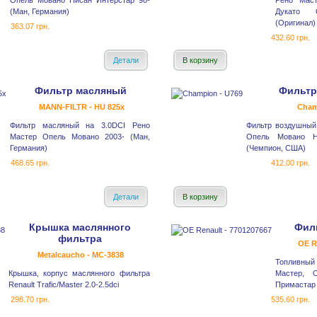
Опель Мовано Нисан Интерстар 98-
Рено Мас
(Ман, Германия)
Дукато 
(Оригинал)
363.07 грн.
432.60 грн.
Детали
В корзину
Фильтр масляный
Фильтр
MANN-FILTR - HU 825x
Cham
Фильтр масляный на 3.0DCI Рено
Фильтр воздушный
Мастер Опель Мовано 2003- (Ман,
Опель Мовано Н
Германия)
(Чемпион, США)
468.65 грн.
412.00 грн.
Детали
В корзину
Крышка маслянного
Фил
фильтра
OE R
Metalcaucho - MC-3838
Топливный
Крышка, корпус маслянного фильтра
Мастер, 
Renault Trafic/Master 2.0-2.5dci
Примастар 
298.70 грн.
535.60 грн.