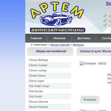
З
1
1
Главная
Новинки
Доставка
Состоя
Навигация:
»
Nissan Interstar
»
Фильтры
Марки автомобилей:
Запчасти для:
Nissan
Citroen Berlingo
Citroen Jumper
Citroen Jumpy
Ма
Citroen Nemo
Ре
Dacia Logan
Ни
Fiat Doblo Cargo
Fiat Ducato
Fiat Scudo
В корзину
Nissan Interstar
Nissan Kubistar