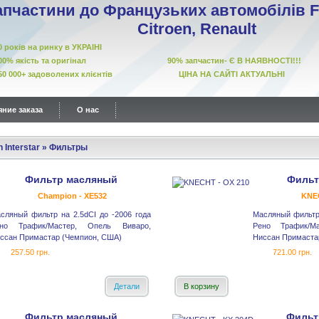
апчастини до Французьких автомобілів Fi
Citroen, Renault
10 років на ринку в УКРАІНІ
00% якість та оригінал 90% запчастин- Є В НАЯВНОСТІ!!!
50 000+ задоволених клієнтів ЦІНА НА САЙТІ АКТУАЛЬНІ
ние заказа
О нас
 Interstar
»
Фильтры
Фильтр масляный
Фильт
Champion - XE532
KNEC
сляный фильтр на 2.5dCI до -2006 года
Масляный фильтр 
но Трафик/Мастер, Опель Виваро,
Рено Трафик/М
ссан Примастар (Чемпион, США)
Ниссан Примастар
257.50 грн.
721.00 грн.
Детали
В корзину
Фильтр масляный
Фильт