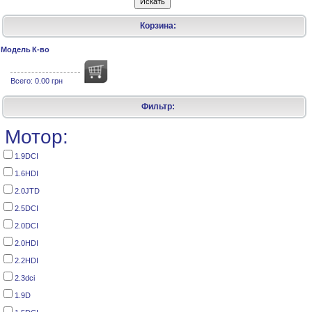
Корзина:
Модель
К-во
Всего:
0.00 грн
Фильтр:
Мотор:
1.9DCI
1.6HDI
2.0JTD
2.5DCI
2.0DCI
2.0HDI
2.2HDI
2.3dci
1.9D