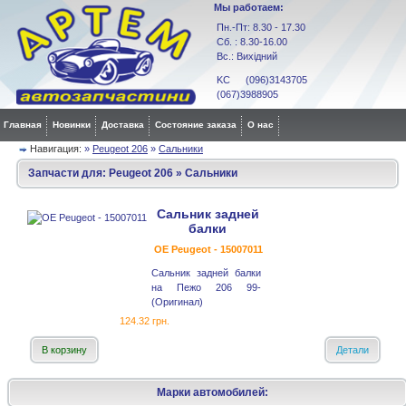
Мы работаем:
Пн.-Пт: 8.30 - 17.30
Сб. : 8.30-16.00
Вс.: Вихідний
KC (096)3143705
(067)3988905
Главная
Новинки
Доставка
Состояние заказа
О нас
Навигация:
»
Peugeot 206
»
Сальники
Запчасти для:
Peugeot 206
»
Сальники
Сальник задней
балки
OE Peugeot - 15007011
Сальник задней балки
на Пежо 206 99-
(Оригинал)
124.32 грн.
В корзину
Детали
Марки автомобилей: