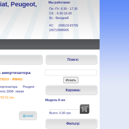
at, Peugeot,
Мы работаем:
Пн.-Пт: 8.30 - 17.30
Сб. : 8.30-16.00
Вс.: Вихідний
KC (096)3143705
(067)3988905
Поиск:
 амортизатора
TEGO - 90849J
ортизатора Peugeot
Корзина:
Nemo 2008- левая
790.52 грн.
Модель
К-во
Всего:
0.00 грн
Детали
Фильтр: