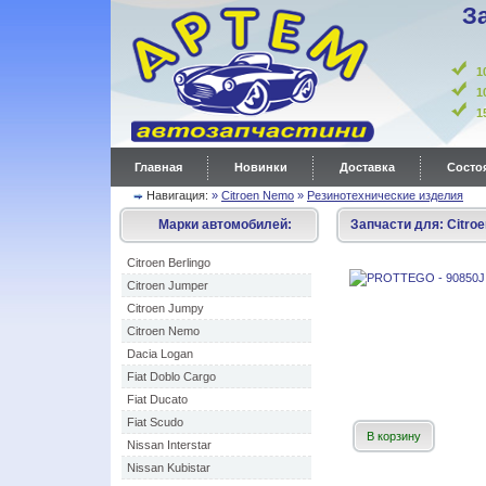
З
1
1
Главная
Новинки
Доставка
Состоя
Навигация:
»
Citroen Nemo
»
Резинотехнические изделия
Марки автомобилей:
Запчасти для:
Citro
Citroen Berlingo
Citroen Jumper
Citroen Jumpy
Citroen Nemo
Dacia Logan
Fiat Doblo Cargo
Fiat Ducato
Fiat Scudo
В корзину
Nissan Interstar
Nissan Kubistar