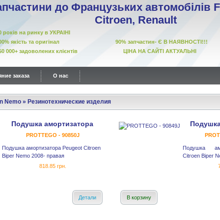
апчастини до Французьких автомобілів Fi
Citroen, Renault
10 років на ринку в УКРАІНІ
00% якість та оригінал 90% запчастин- Є В НАЯВНОСТІ!!!
50 000+ задоволених клієнтів ЦІНА НА САЙТІ АКТУАЛЬНІ
ние заказа
О нас
en Nemo
»
Резинотехнические изделия
Подушка амортизатора
Подушка
PROTTEGO - 90850J
PROT
Подушка амортизатора Peugeot Citroen
Подушка ам
Biper Nemo 2008- правая
Citroen Biper 
818.85 грн.
Детали
В корзину