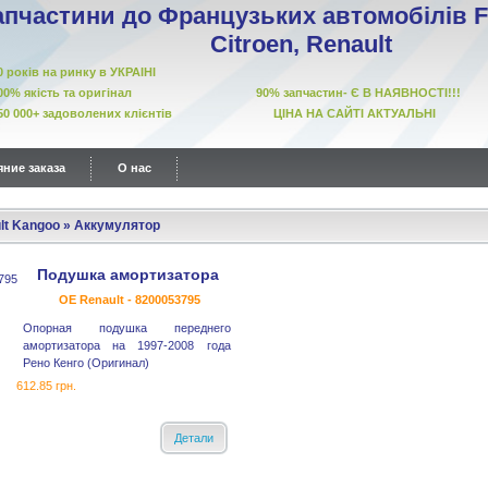
апчастини до Французьких автомобілів Fi
Citroen, Renault
10 років на ринку в УКРАІНІ
00% якість та оригінал 90% запчастин- Є В НАЯВНОСТІ!!!
50 000+ задоволених клієнтів ЦІНА НА САЙТІ АКТУАЛЬНІ
ние заказа
О нас
lt Kangoo
»
Аккумулятор
Подушка амортизатора
OE Renault - 8200053795
Опорная подушка переднего
амортизатора на 1997-2008 года
Рено Кенго (Оригинал)
612.85 грн.
Детали