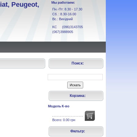
at, Peugeot,
Мы работаем:
Пн.-Пт: 8.30 - 17.30
Сб. : 8.30-16.00
Вс.: Вихідний
KC (096)3143705
(067)3988905
Поиск:
Корзина:
Модель
К-во
Всего:
0.00 грн
Фильтр: