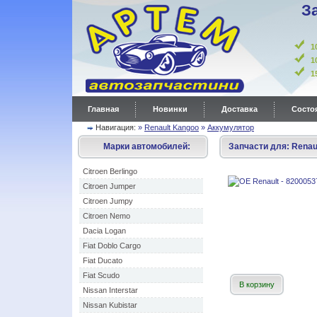
З
1
1
Главная
Новинки
Доставка
Состоя
Навигация:
»
Renault Kangoo
»
Аккумулятор
Марки автомобилей:
Запчасти для:
Renau
Citroen Berlingo
Citroen Jumper
Citroen Jumpy
Citroen Nemo
Dacia Logan
Fiat Doblo Cargo
Fiat Ducato
Fiat Scudo
В корзину
Nissan Interstar
Nissan Kubistar