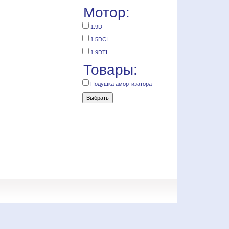
Мотор:
1.9D
1.5DCI
1.9DTI
Товары:
Подушка амортизатора