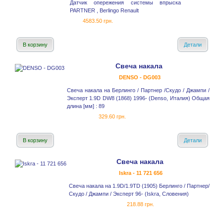
Датчик опережения системы впрыска
PARTNER , Berlingo Renault
4583.50 грн.
В корзину
Детали
Свеча накала
DENSO - DG003
Свеча накала на Берлинго / Партнер /Скудо / Джампи /
Эксперт 1.9D DW8 (1868) 1996- (Denso, Италия) Общая
длина [мм] : 89
329.60 грн.
В корзину
Детали
Свеча накала
Iskra - 11 721 656
Свеча накала на 1.9D/1.9TD (1905) Берлинго / Партнер/
Скудо / Джампи / Эксперт 96- (Iskra, Словения)
218.88 грн.