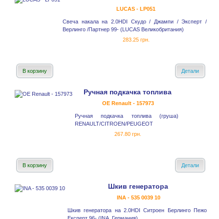
LUCAS - LP051
Свеча накала на 2.0HDI Скудо / Джампи / Эксперт /
Верлинго /Партнер 99- (LUCAS Великобритания)
283.25 грн.
В корзину
Детали
Ручная подкачка топлива
OE Renault - 157973
Ручная подкачка топлива (груша)
RENAULT/CITROEN/PEUGEOT
267.80 грн.
В корзину
Детали
Шкив генератора
INA - 535 0039 10
Шкив генератора на 2.0HDI Ситроен Берлинго Пежо
Експерт 96- (INA, Германия)