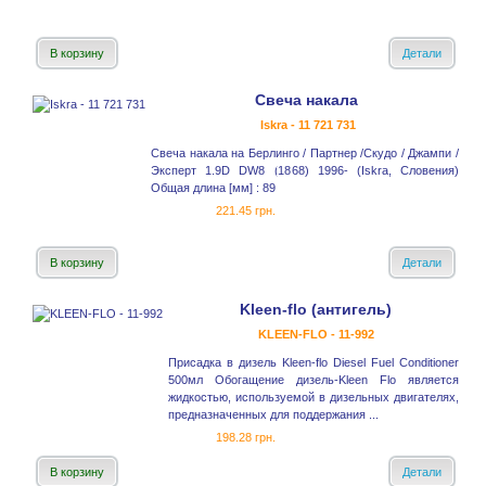
В корзину
Детали
Свеча накала
Iskra - 11 721 731
Свеча накала на Берлинго / Партнер /Скудо / Джампи /
Эксперт 1.9D DW8 (1868) 1996- (Iskra, Словения)
Общая длина [мм] : 89
221.45 грн.
В корзину
Детали
Kleen-flo (антигель)
KLEEN-FLO - 11-992
Присадка в дизель Kleen-flo Diesel Fuel Conditioner
500мл Обогащение дизель-Kleen Flo является
жидкостью, используемой в дизельных двигателях,
предназначенных для поддержания ...
198.28 грн.
В корзину
Детали