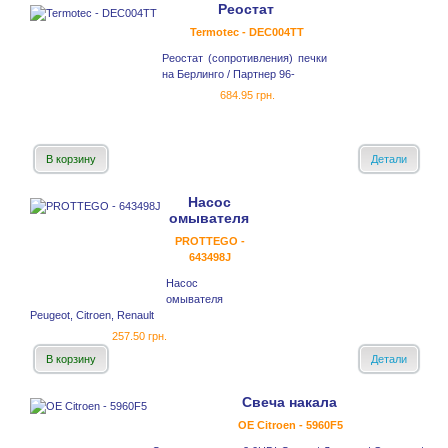
Реостат
Termotec - DEC004TT
Реостат (сопротивления) печки
на Берлинго / Партнер 96-
684.95 грн.
В корзину
Детали
Насос
омывателя
PROTTEGO -
643498J
Насос
омывателя
Peugeot, Citroen, Renault
257.50 грн.
В корзину
Детали
Свеча накала
OE Citroen - 5960F5