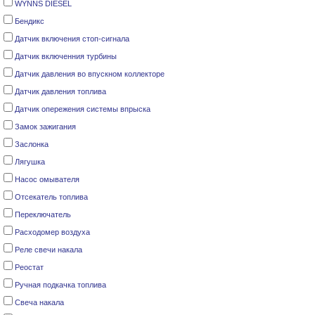
WYNNS DIESEL
Бендикс
Датчик включения стоп-сигнала
Датчик включенния турбины
Датчик давления во впускном коллекторе
Датчик давления топлива
Датчик опережения системы впрыска
Замок зажигания
Заслонка
Лягушка
Насос омывателя
Отсекатель топлива
Переключатель
Расходомер воздуха
Реле cвечи накала
Реостат
Ручная подкачка топлива
Свеча накала