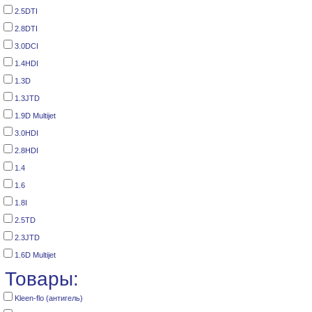
2.5DTI
2.8DTI
3.0DCI
1.4HDI
1.3D
1.3JTD
1.9D Multijet
3.0HDI
2.8HDI
1.4
1.6
1.8I
2.5TD
2.3JTD
1.6D Multijet
Товары:
Kleen-flo (антигель)