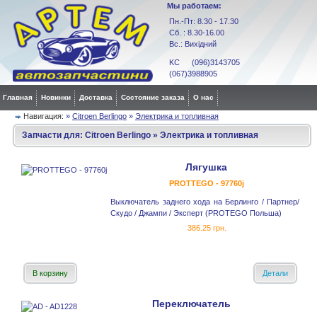
Мы работаем:
Пн.-Пт: 8.30 - 17.30
Сб. : 8.30-16.00
Вс.: Вихідний
KC (096)3143705
(067)3988905
Главная
Новинки
Доставка
Состояние заказа
О нас
Навигация:
»
Citroen Berlingo
»
Электрика и топливная
Запчасти для:
Citroen Berlingo
»
Электрика и топливная
Лягушка
PROTTEGO - 97760j
Выключатель заднего хода на Берлинго / Партнер/
Скудо / Джампи / Эксперт (PROTEGO Польша)
386.25 грн.
В корзину
Детали
Переключатель