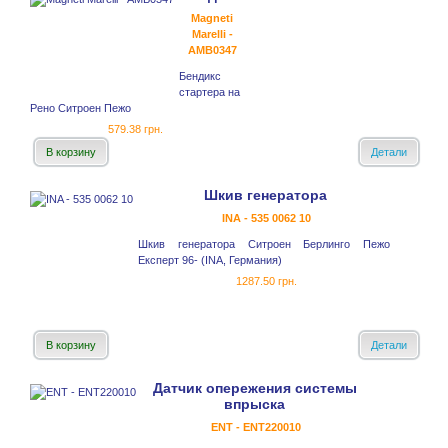
Magneti
Marelli -
AMB0347
Бендикс
стартера на
Рено Ситроен Пежо
579.38 грн.
В корзину
Детали
Шкив генератора
INA - 535 0062 10
Шкив генератора Ситроен Берлинго Пежо
Експерт 96- (INA, Германия)
1287.50 грн.
В корзину
Детали
Датчик опережения системы
впрыска
ENT - ENT220010