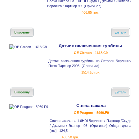
Свеча накала на 2.0HDI Скудо / Джампи / Эксперт /
Верлинго /Партнер 99- (Оригинал)
406.85 грн.
В корзину
Детали
Датчик включенния турбины
OE Citroen - 1618.C9
Датчик включенния турбины на Ситроен Берлинго/
Пежо Партнер 2005- (Оригинал)
1514.10 грн.
В корзину
Детали
Свеча накала
OE Peugeot - 5960.F9
Свеча накала на 1.6HDI Берлинго / Партнер /Скудо
/ Джампи / Эксперт 96- (Оригинал) Общая длина
[мм] : 124,5
463.50 грн.