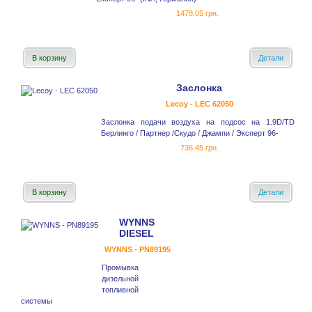
1478.05 грн.
В корзину
Детали
Заслонка
Lecoy - LEC 62050
Заслонка подачи воздуха на подсос на 1.9D/TD
Берлинго / Партнер /Скудо / Джампи / Эксперт 96-
736.45 грн.
В корзину
Детали
WYNNS
DIESEL
WYNNS - PN89195
Промывка
дизельной
топливной
системы