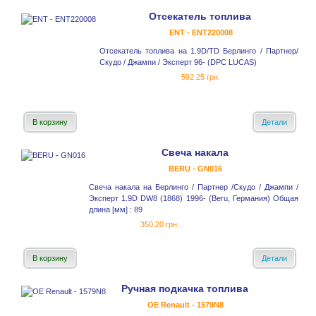
Отсекатель топлива
ENT - ENT220008
Отсекатель топлива на 1.9D/TD Берлинго / Партнер/
Скудо / Джампи / Эксперт 96- (DPC LUCAS)
592.25 грн.
В корзину
Детали
Свеча накала
BERU - GN016
Свеча накала на Берлинго / Партнер /Скудо / Джампи /
Эксперт 1.9D DW8 (1868) 1996- (Beru, Германия) Общая
длина [мм] : 89
350.20 грн.
В корзину
Детали
Ручная подкачка топлива
OE Renault - 1579N8