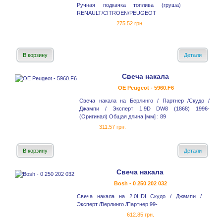
Ручная подкачка топлива (груша)
RENAULT/CITROEN/PEUGEOT
275.52 грн.
В корзину
Детали
Свеча накала
OE Peugeot - 5960.F6
Свеча накала на Берлинго / Партнер /Скудо /
Джампи / Эксперт 1.9D DW8 (1868) 1996-
(Оригинал) Общая длина [мм] : 89
311.57 грн.
В корзину
Детали
Свеча накала
Bosh - 0 250 202 032
Свеча накала на 2.0HDI Скудо / Джампи /
Эксперт /Верлинго /Партнер 99-
612.85 грн.