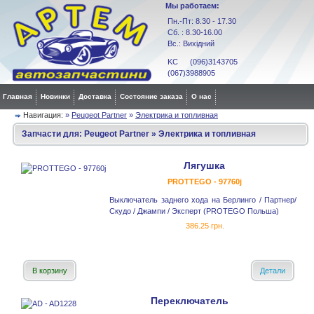
Мы работаем:
Пн.-Пт: 8.30 - 17.30
Сб. : 8.30-16.00
Вс.: Вихідний
KC (096)3143705
(067)3988905
Главная
Новинки
Доставка
Состояние заказа
О нас
Навигация:
»
Peugeot Partner
»
Электрика и топливная
Запчасти для:
Peugeot Partner
»
Электрика и топливная
Лягушка
PROTTEGO - 97760j
Выключатель заднего хода на Берлинго / Партнер/
Скудо / Джампи / Эксперт (PROTEGO Польша)
386.25 грн.
В корзину
Детали
Переключатель