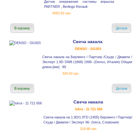
Датчик опережения системы впрыска
PARTNER , Berlingo Renault
4583.50 грн.
В корзину
Детали
Свеча накала
DENSO - DG003
Свеча накала на Берлинго / Партнер /Скудо / Джампи /
Эксперт 1.9D DW8 (1868) 1996- (Denso, Италия) Общая
длина [мм] : 89
329.60 грн.
В корзину
Детали
Свеча накала
Iskra - 11 721 656
Свеча накала на 1.9D/1.9TD (1905) Берлинго / Партнер/
Скудо / Джампи / Эксперт 96- (Iskra, Словения)
218.88 грн.