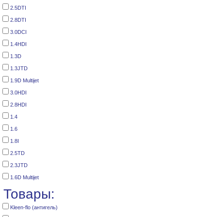
2.5DTI
2.8DTI
3.0DCI
1.4HDI
1.3D
1.3JTD
1.9D Multijet
3.0HDI
2.8HDI
1.4
1.6
1.8I
2.5TD
2.3JTD
1.6D Multijet
Товары:
Kleen-flo (антигель)