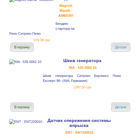
Magneti
Marelli -
AMB0347
Бендикс
стартера на
Рено Ситроен Пежо
579.38 грн.
В корзину
Детали
Шкив генератора
INA - 535 0062 10
Шкив генератора Ситроен Берлинго Пежо
Експерт 96- (INA, Германия)
1287.50 грн.
В корзину
Детали
Датчик опережения системы
впрыска
ENT - ENT220010