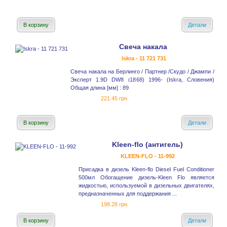
В корзину
Детали
Свеча накала
Iskra - 11 721 731
Свеча накала на Берлинго / Партнер /Скудо / Джампи /
Эксперт 1.9D DW8 (1868) 1996- (Iskra, Словения)
Общая длина [мм] : 89
221.45 грн.
В корзину
Детали
Kleen-flo (антигель)
KLEEN-FLO - 11-992
Присадка в дизель Kleen-flo Diesel Fuel Conditioner
500мл Обогащение дизель-Kleen Flo является
жидкостью, используемой в дизельных двигателях,
предназначенных для поддержания ...
198.28 грн.
В корзину
Детали