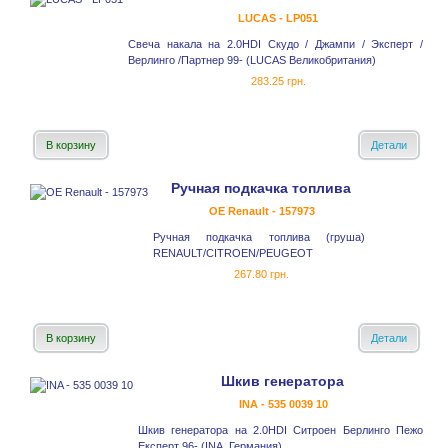
LUCAS - LP051
Свеча накала на 2.0HDI Скудо / Джампи / Эксперт /
Верлинго /Партнер 99- (LUCAS Великобритания)
283.25 грн.
В корзину
Детали
Ручная подкачка топлива
OE Renault - 157973
Ручная подкачка топлива (груша)
RENAULT/CITROEN/PEUGEOT
267.80 грн.
В корзину
Детали
Шкив генератора
INA - 535 0039 10
Шкив генератора на 2.0HDI Ситроен Берлинго Пежо
Експерт 96- (INA, Германия)