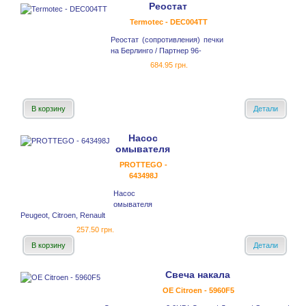
Реостат
Termotec - DEC004TT
Реостат (сопротивления) печки
на Берлинго / Партнер 96-
684.95 грн.
В корзину
Детали
Насос
омывателя
PROTTEGO -
643498J
Насос
омывателя
Peugeot, Citroen, Renault
257.50 грн.
В корзину
Детали
Свеча накала
OE Citroen - 5960F5