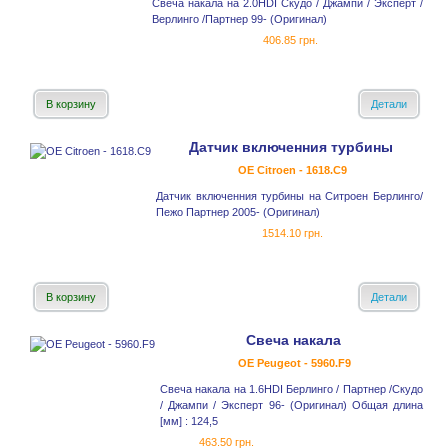
Свеча накала на 2.0HDI Скудо / Джампи / Эксперт /
Верлинго /Партнер 99- (Оригинал)
406.85 грн.
В корзину
Детали
Датчик включенния турбины
OE Citroen - 1618.C9
Датчик включенния турбины на Ситроен Берлинго/
Пежо Партнер 2005- (Оригинал)
1514.10 грн.
В корзину
Детали
Свеча накала
OE Peugeot - 5960.F9
Свеча накала на 1.6HDI Берлинго / Партнер /Скудо
/ Джампи / Эксперт 96- (Оригинал) Общая длина
[мм] : 124,5
463.50 грн.