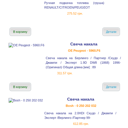
Ручная подкачка топлива (груша)
RENAULT/CITROEN/PEUGEOT
275.52 грн.
В корзину
Детали
Свеча накала
OE Peugeot - 5960.F6
Свеча накала на Берлинго / Партнер /Скудо /
Джампи / Эксперт 1.9D DW8 (1868) 1996-
(Оригинал) Общая длина [мм] : 89
311.57 грн.
В корзину
Детали
Свеча накала
Bosh - 0 250 202 032
Свеча накала на 2.0HDI Скудо / Джампи /
Эксперт /Верлинго /Партнер 99-
612.85 грн.