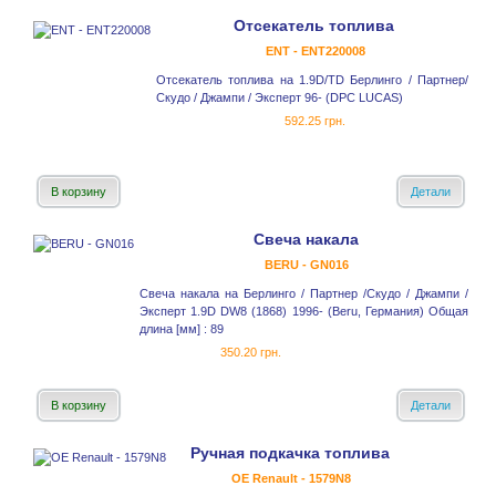
Отсекатель топлива
ENT - ENT220008
Отсекатель топлива на 1.9D/TD Берлинго / Партнер/
Скудо / Джампи / Эксперт 96- (DPC LUCAS)
592.25 грн.
В корзину
Детали
Свеча накала
BERU - GN016
Свеча накала на Берлинго / Партнер /Скудо / Джампи /
Эксперт 1.9D DW8 (1868) 1996- (Beru, Германия) Общая
длина [мм] : 89
350.20 грн.
В корзину
Детали
Ручная подкачка топлива
OE Renault - 1579N8