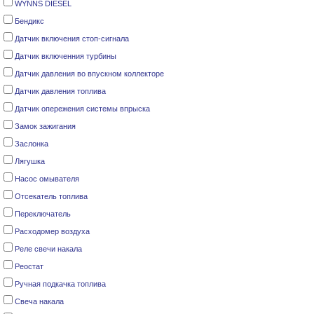
WYNNS DIESEL
Бендикс
Датчик включения стоп-сигнала
Датчик включенния турбины
Датчик давления во впускном коллекторе
Датчик давления топлива
Датчик опережения системы впрыска
Замок зажигания
Заслонка
Лягушка
Насос омывателя
Отсекатель топлива
Переключатель
Расходомер воздуха
Реле cвечи накала
Реостат
Ручная подкачка топлива
Свеча накала