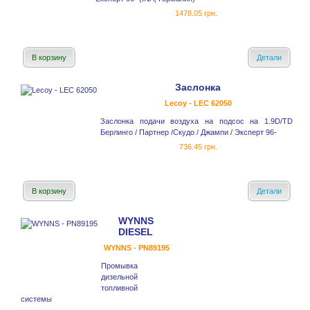
1478.05 грн.
В корзину
Детали
Заслонка
Lecoy - LEC 62050
Заслонка подачи воздуха на подсос на 1.9D/TD
Берлинго / Партнер /Скудо / Джампи / Эксперт 96-
736.45 грн.
В корзину
Детали
WYNNS
DIESEL
WYNNS - PN89195
Промывка
дизельной
топливной
системы