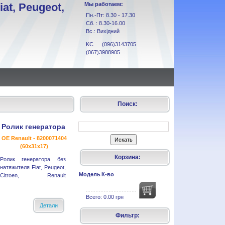
at, Peugeot,
Мы работаем:
Пн.-Пт: 8.30 - 17.30
Сб. : 8.30-16.00
Вс.: Вихідний
KC (096)3143705
(067)3988905
Поиск:
Ролик генератора
OE Renault - 8200071404
(60x31x17)
Корзина:
Ролик генератора без
натяжителя Fiat, Peugeot,
Модель
К-во
Citroen, Renault
Всего:
0.00 грн
Детали
Фильтр: