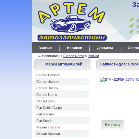
З
1
1
Главная
Новинки
Доставка
Состоя
Навигация:
»
Citroen Nemo
»
Ролики
Марки автомобилей:
Запчасти для:
Citro
Citroen Berlingo
Citroen Jumper
Citroen Jumpy
Citroen Nemo
Dacia Logan
Fiat Doblo Cargo
Fiat Ducato
Fiat Scudo
В корзину
Nissan Interstar
Nissan Kubistar