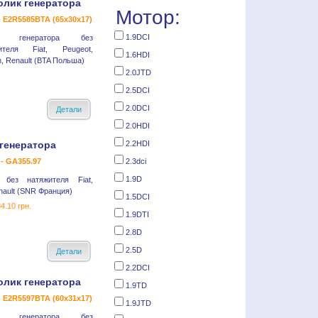
олик генератора
Мотор:
- E2R5585BTA (65x30x17)
1.9DCI
к генератора без
ителя Fiat, Peugeot,
1.6HDI
n, Renault (BTA Польша)
2.0JTD
2.5DCI
2.0DCI
Детали
2.0HDI
генератора
2.2HDI
- GA355.97
2.3dci
1.9D
 без натяжителя Fiat,
enault (SNR Франция)
1.5DCI
4.10 грн.
1.9DTI
2.8D
2.5D
Детали
2.2DCI
олик генератора
1.9TD
- E2R5597BTA (60x31x17)
1.9JTD
к генератора без