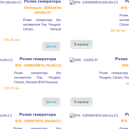
Ролик генератора
Р
OE Renault - 8200104754
BTA 
(60x26x17)
Роли
Ролик генератора без
натяж
натяжителя Fiat, Peugeot,
Citroe
Citroen, Renault
360.50 грн.
592.25 грн.
В корзину
Детали
Ролик генератора
Ролик 
BTA - E2W5475BTA (70x26x17)
SNR 
Ролик генератора без
Ролик генератора
натяжителя Fiat, Peugeot,
Peugeot, Citroen, R
Citroen, Renault (BTA Польша)
48
334.75 грн.
Детали
В корзину
Ролик генератора
Р
BTA - E2R5571BTA (60x26x17)
BTA 
Ролик генератора без
Роли