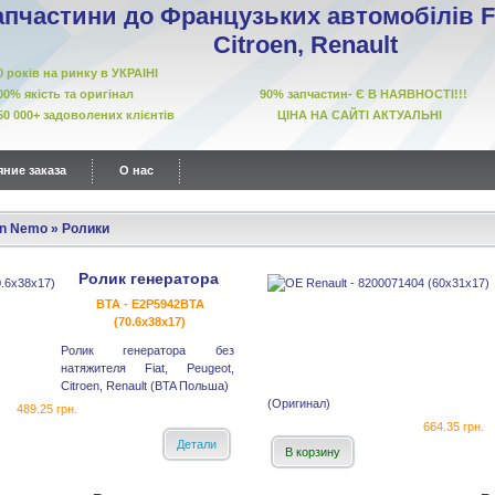
апчастини до Французьких автомобілів Fi
Citroen, Renault
10 років на ринку в УКРАІНІ
00% якість та оригінал 90% запчастин- Є В НАЯВНОСТІ!!!
50 000+ задоволених клієнтів ЦІНА НА САЙТІ АКТУАЛЬНІ
ние заказа
О нас
en Nemo
»
Ролики
Ролик генератора
BTA - E2P5942BTA
(70.6x38x17)
Ролик генератора без
натяжителя Fiat, Peugeot,
Citroen, Renault (BTA Польша)
(Оригинал)
489.25 грн.
664.35 грн.
Детали
В корзину