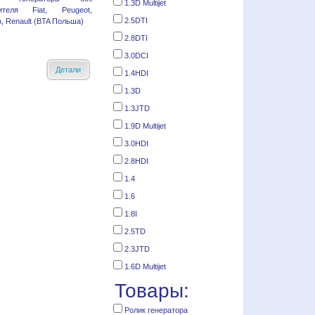
1.3D Multijet
ителя Fiat, Peugeot,
2.5DTI
n, Renault (BTA Польша)
2.8DTI
3.0DCI
Детали
1.4HDI
1.3D
1.3JTD
1.9D Multijet
3.0HDI
2.8HDI
1.4
1.6
1.8I
2.5TD
2.3JTD
1.6D Multijet
Товары:
Ролик генератора