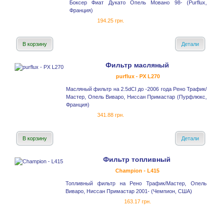
Боксер Фиат Дукато Опель Мовано 98- (Purflux,
Франция)
194.25 грн.
В корзину
Детали
Фильтр масляный
purflux - PX L270
Масляный фильтр на 2.5dCI до -2006 года Рено Трафик/
Мастер, Опель Виваро, Ниссан Примастар (Пурфлюкс,
Франция)
341.88 грн.
В корзину
Детали
Фильтр топливный
Champion - L415
Топливный фильтр на Рено Трафик/Мастер, Опель
Виваро, Ниссан Примастар 2001- (Чемпион, США)
163.17 грн.