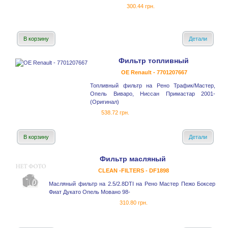
300.44 грн.
В корзину
Детали
Фильтр топливный
OE Renault - 7701207667
Топливный фильтр на Рено Трафик/Мастер,
Опель Виваро, Ниссан Примастар 2001-
(Оригинал)
538.72 грн.
В корзину
Детали
Фильтр масляный
CLEAN -FILTERS - DF1898
Масляный фильтр на 2.5/2.8DTI на Рено Мастер Пежо Боксер
Фиат Дукато Опель Мовано 98-
310.80 грн.