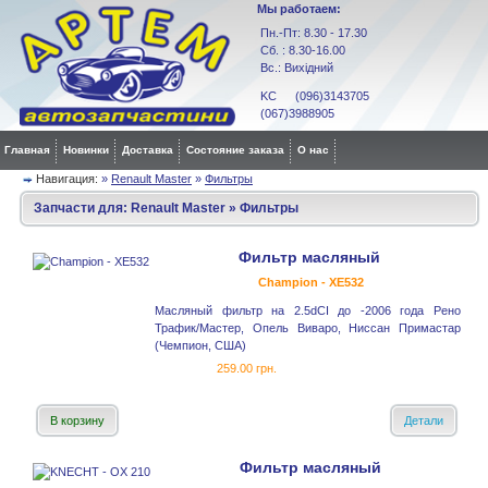
Мы работаем:
Пн.-Пт: 8.30 - 17.30
Сб. : 8.30-16.00
Вс.: Вихідний
KC (096)3143705
(067)3988905
Главная
Новинки
Доставка
Состояние заказа
О нас
Навигация:
»
Renault Master
»
Фильтры
Запчасти для:
Renault Master
»
Фильтры
Фильтр масляный
Champion - XE532
Масляный фильтр на 2.5dCI до -2006 года Рено
Трафик/Мастер, Опель Виваро, Ниссан Примастар
(Чемпион, США)
259.00 грн.
В корзину
Детали
Фильтр масляный