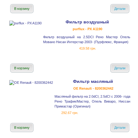
В корзину
Детали
Фильтр воздушный
purflux - PX A1190
Фильтр воздушный на 2.5DCI Рено Мастер Опель
Мовано Нисан Интерстар 2003- (Пурфлюкс, Франция)
419.58 грн.
В корзину
Детали
Фильтр масляный
OE Renault - 8200362442
Масляный фильтр на 2.0dCI, 2.5dCI с 2006- года
Рено Трафик/Мастер, Опель Виваро, Ниссан
Примастар (Оригинал)
292.67 грн.
В корзину
Детали