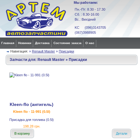
Мы работаем:
Пн.-Пт: 8.30 - 17.30
Сб. : 8.30-16.00
Вс.: Вихідний
KC (096)3143705
(067)3988905
Главная
Новинки
Доставка
Состояние заказа
О нас
Навигация:
»
Renault Master
»
Присадки
Запчасти для:
Renault Master
»
Присадки
Kleen-flo (антигель)
Kleen flo - 11-991 (0.5l)
Присадка для топлива (0.5l)
198.28 грн.
В корзину
Детали