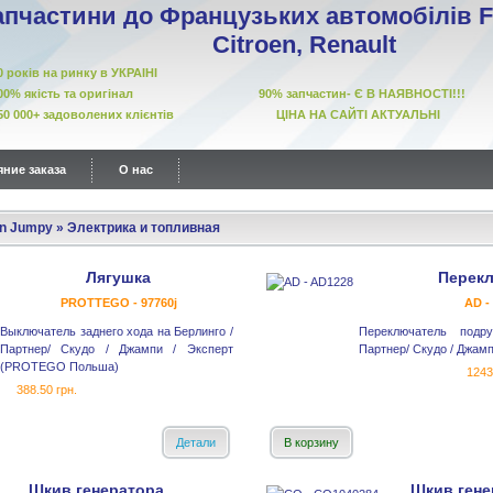
апчастини до Французьких автомобілів Fi
Citroen, Renault
10 років на ринку в УКРАІНІ
00% якість та оригінал 90% запчастин- Є В НАЯВНОСТІ!!!
50 000+ задоволених клієнтів ЦІНА НА САЙТІ АКТУАЛЬНІ
ние заказа
О нас
en Jumpy
»
Электрика и топливная
Лягушка
Перек
PROTTEGO - 97760j
AD -
Выключатель заднего хода на Берлинго /
Переключатель подр
Партнер/ Скудо / Джампи / Эксперт
Партнер/ Скудо / Джамп
(PROTEGO Польша)
1243
388.50 грн.
Детали
В корзину
Шкив генератора
Шкив гене