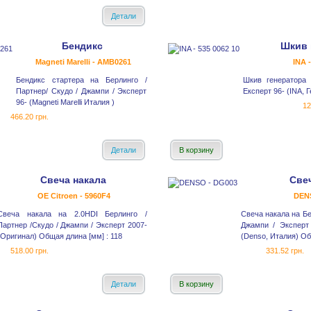
Детали
Бендикс
Шкив 
Magneti Marelli - AMB0261
INA 
Бендикс стартера на Берлинго /
Шкив генератора
Партнер/ Скудо / Джампи / Эксперт
Експерт 96- (INA, 
96- (Magneti Marelli Италия )
12
466.20 грн.
Детали
В корзину
Свеча накала
Све
OE Citroen - 5960F4
DEN
Свеча накала на 2.0HDI Берлинго /
Свеча накала на Бе
Партнер /Скудо / Джампи / Эксперт 2007-
Джампи / Эксперт
(Оригинал) Общая длина [мм] : 118
(Denso, Италия) Об
518.00 грн.
331.52 грн.
Детали
В корзину