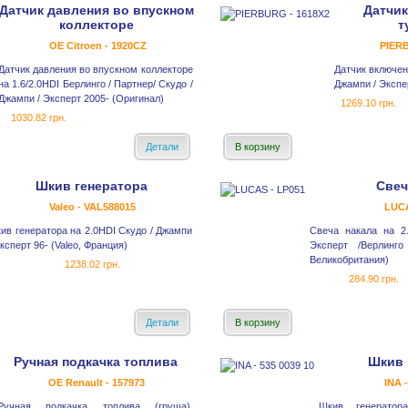
Датчик давления во впускном
Датчик
коллекторе
т
OE Citroen - 1920CZ
PIERB
Датчик давления во впускном коллекторе
Датчик включен
на 1.6/2.0HDI Берлинго / Партнер/ Скудо /
Джампи / Экспе
Джампи / Эксперт 2005- (Оригинал)
1269.10 грн.
1030.82 грн.
Детали
В корзину
Шкив генератора
Свеч
Valeo - VAL588015
LUCA
ив генератора на 2.0HDI Скудо / Джампи
Свеча накала на 2
Эксперт 96- (Valeo, Франция)
Эксперт /Верлинг
Великобритания)
1238.02 грн.
284.90 грн.
Детали
В корзину
Ручная подкачка топлива
Шкив 
OE Renault - 157973
INA 
Ручная подкачка топлива (груша)
Шкив генератор