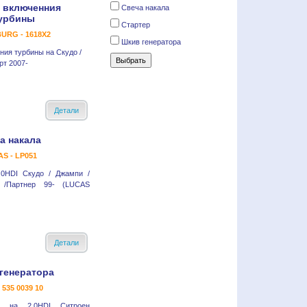
 включенния
Свеча накала
урбины
Стартер
URG - 1618X2
Шкив генератора
ния турбины на Скудо /
рт 2007-
Детали
а накала
S - LP051
.0HDI Скудо / Джампи /
о /Партнер 99- (LUCAS
Детали
генератора
- 535 0039 10
а на 2.0HDI Ситроен