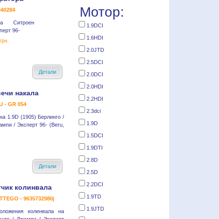
Мотор:
40284
ра Ситроен
1.9DCI
перт 96-
1.6HDI
грн.
2.0JTD
2.5DCI
Детали
2.0DCI
2.0HDI
вечи накала
2.2HDI
 - GR 054
2.3dci
на 1.9D (1905) Берлинго /
1.9D
ампи / Эксперт 96- (Beru,
1.5DCI
1.9DTI
2.8D
Детали
2.5D
2.2DCI
тчик колинвала
1.9TD
TEGO - 9635732980j
1.9JTD
оложения коленвала на