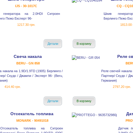
IJS - 30-1017С
CQ - CQ10
 генератора на 2.0HDI Ситроен
Шкив генерато
нго Пежо Експерт 96-
Берлинго Пежо Екс
1217.30 грн.
1813.00 
Детали
В корзину
Свеча накала
Реле c
BERU - GN 858
BERU
а накала на 1.9D/1.9TD (1905) Берлинго /
Реле свечей накала 
нер/ Скудо / Джампи / Эксперт 96- (Beru,
Партнер/ Скудо / Дж
ания)
Германия)
414.40 грн.
2797.20 грн.
Детали
В корзину
Отсекатель топлива
Да
MONARK - 90491018
PROT
Отсекатель топлива на Ситроен
Датчик п