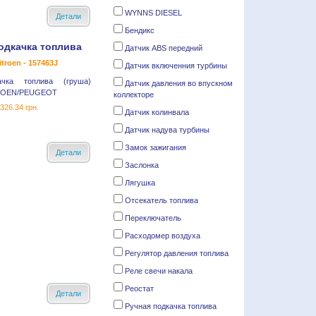
WYNNS DIESEL
Детали
Бендикс
одкачка топлива
Датчик ABS передний
troen - 157463J
Датчик включенния турбины
ачка топлива (груша)
Датчик давления во впускном
ROEN/PEUGEOT
коллекторе
326.34 грн.
Датчик колинвала
Датчик надува турбины
Замок зажигания
Детали
Заслонка
Лягушка
Отсекатель топлива
Переключатель
Расходомер воздуха
Регулятор давления топлива
Реле cвечи накала
Реостат
Детали
Ручная подкачка топлива