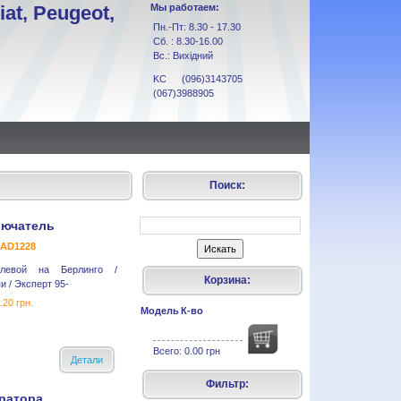
at, Peugeot,
Мы работаем:
Пн.-Пт: 8.30 - 17.30
Сб. : 8.30-16.00
Вс.: Вихідний
KC (096)3143705
(067)3988905
Поиск:
лючатель
 AD1228
улевой на Берлинго /
Корзина:
и / Эксперт 95-
.20 грн.
Модель
К-во
Всего:
0.00 грн
Детали
Фильтр:
ратора