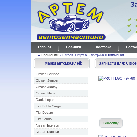
З
1
1
Главная
Новинки
Доставка
Состоя
Навигация:
»
Citroen Jumpy
»
Электрика и топливная
Марки автомобилей:
Запчасти для:
Citro
Citroen Berlingo
Citroen Jumper
Citroen Jumpy
Citroen Nemo
Dacia Logan
Fiat Doblo Cargo
Fiat Ducato
Fiat Scudo
В корзину
Nissan Interstar
Nissan Kubistar