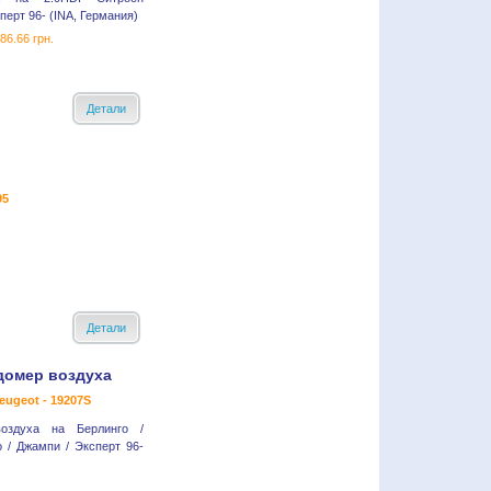
ерт 96- (INA, Германия)
86.66 грн.
Детали
95
Детали
домер воздуха
eugeot - 19207S
оздуха на Берлинго /
о / Джампи / Эксперт 96-