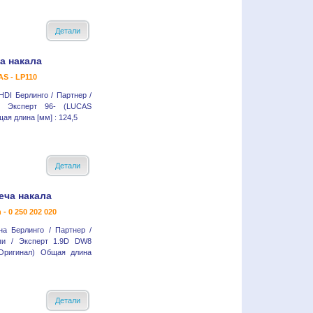
Детали
а накала
S - LP110
HDI Берлинго / Партнер /
/ Эксперт 96- (LUCAS
ая длина [мм] : 124,5
Детали
еча накала
 - 0 250 202 020
на Берлинго / Партнер /
пи / Эксперт 1.9D DW8
(Оригинал) Общая длина
Детали