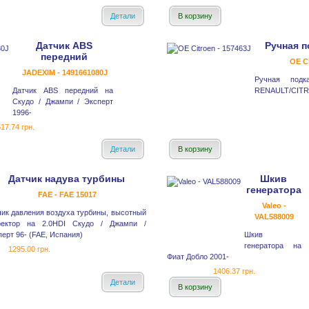
Детали
В корзину
Датчик ABS
Ручная п
передний
OE Ci
JADEXIM - 1491661080J
Ручная подк
Датчик ABS передний на
RENAULT/CIT
Скудо / Джампи / Эксперт
1996-
17.74 грн.
Детали
В корзину
Датчик надува турбины
Шкив
генератора
FAE - FAE 15017
Valeo -
чик давления воздуха турбины, высотный
VAL588009
ректор на 2.0HDI Скудо / Джампи /
ерт 96- (FAE, Испания)
Шкив
генератора на
1295.00 грн.
Фиат Добло 2001-
1406.37 грн.
Детали
В корзину