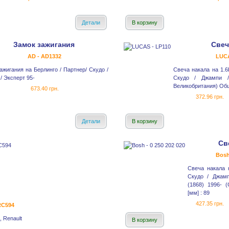
Детали
В корзину
Замок зажигания
Свеч
AD - AD1332
LUCA
ажигания на Берлинго / Партнер/ Скудо /
Свеча накала на 1.6
/ Эксперт 95-
Скудо / Джампи 
Великобритания) Общ
673.40 грн.
372.96 грн.
Детали
В корзину
Св
Bosh
Свеча накала 
Скудо / Джам
(1868) 1996- 
[мм] : 89
427.35 грн.
SRC594
, Renault
В корзину