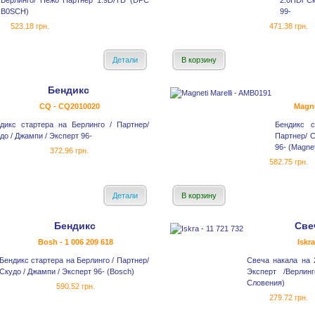
Берлинго/ Пежо Партнер 1.9D/TD (DPC
2.0HDi С
B0SCH)
99-
523.18 грн.
471.38 грн.
Детали
В корзину
Бендикс
CQ - CQ2010020
Magne
дикс стартера на Берлинго / Партнер/
Бендикс с
до / Джампи / Эксперт 96-
Партнер/ С
96- (Magnet
372.96 грн.
582.75 грн.
Детали
В корзину
Бендикс
Све
Bosh - 1 006 209 618
Iskra
Бендикс стартера на Берлинго / Партнер/
Свеча накала на 
Скудо / Джампи / Эксперт 96- (Bosch)
Эксперт /Верлинг
Словения)
590.52 грн.
279.72 грн.