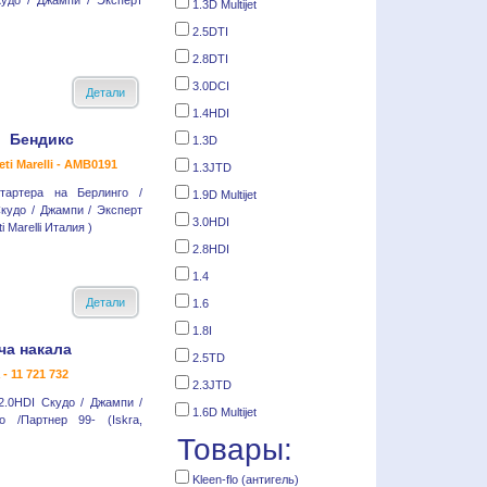
кудо / Джампи / Эксперт
1.3D Multijet
2.5DTI
2.8DTI
3.0DCI
Детали
1.4HDI
Бендикс
1.3D
ti Marelli - AMB0191
1.3JTD
тартера на Берлинго /
1.9D Multijet
кудо / Джампи / Эксперт
3.0HDI
i Marelli Италия )
2.8HDI
1.4
Детали
1.6
1.8I
ча накала
2.5TD
 - 11 721 732
2.3JTD
2.0HDI Скудо / Джампи /
1.6D Multijet
о /Партнер 99- (Iskra,
Товары:
Kleen-flo (антигель)