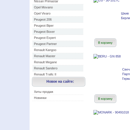
Nissan Primastar
Opel Movano
Opel Vivaro
Шкив
Берли
Peugeot 206
Peugeot Biper
Peugeot Boxer
Peugeot Expert
В корзину
Peugeot Partner
Renault Kangoo
Renault Master
Renault Megane
Renault Sandero
Свеч
Парт
Renault Trafic II
Герм
Новое на сайте:
Хиты продаж
Новинки
В корзину