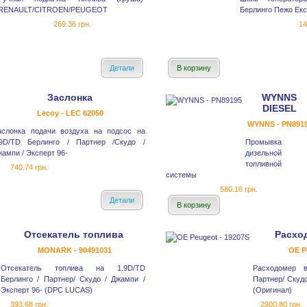
RENAULT/CITROEN/PEUGEOT
Берлинго Пежо Експ
269.36 грн.
14
Детали
В корзину
Заслонка
WYNNS
DIESEL
Lecoy - LEC 62050
WYNNS - PN891
аслонка подачи воздуха на подсос на
.9D/TD Берлинго / Партнер /Скудо /
Промывка
ампи / Эксперт 96-
дизельной
топливной
740.74 грн.
системы
580.16 грн.
Детали
В корзину
Отсекатель топлива
Расхо
MONARK - 90491031
OE P
Отсекатель топлива на 1.9D/TD
Расходомер в
Берлинго / Партнер/ Скудо / Джампи /
Партнер/ Скуд
Эксперт 96- (DPC LUCAS)
(Оригинал)
393.68 грн.
2900.80 грн.