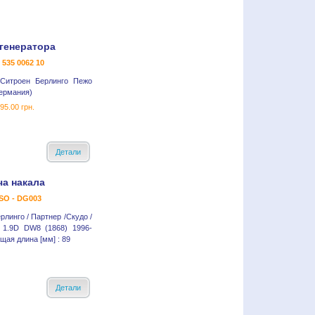
генератора
- 535 0062 10
 Ситроен Берлинго Пежо
Германия)
95.00 грн.
Детали
ча накала
SO - DG003
рлинго / Партнер /Скудо /
 1.9D DW8 (1868) 1996-
щая длина [мм] : 89
Детали