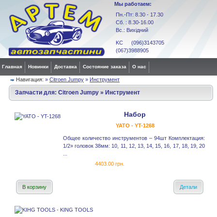
Мы работаем:
Пн.-Пт: 8.30 - 17.30
Сб. : 8.30-16.00
Вс.: Вихідний
KC (096)3143705
(067)3988905
Главная
Новинки
Доставка
Состояние заказа
О нас
Навигация:
»
Citroen Jumpy
»
Инструмент
Запчасти для:
Citroen Jumpy
»
Инструмент
Набор
YATO - YT-1268
Общее количество инструментов – 94шт Комплектация:
1/2» головок 38мм: 10, 11, 12, 13, 14, 15, 16, 17, 18, 19, 20
...
4403.00 грн.
В корзину
Детали