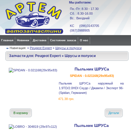
Мы работаем:
Пн.-Пт: 8.30 - 17.30
Сб. : 8.30-16.00
Вс.: Вихідний
KC (096)3143705
(067)3988905
Главная
Новинки
Доставка
Состояние заказа
О нас
Навигация:
»
Peugeot Expert
»
Шрусы и полуоси
Запчасти для:
Peugeot Expert
»
Шрусы и полуоси
Пыльник ШРУСа
SPIDAN - 0.021168(29x95x83)
Пыльник ШРУСа наружный на
1.9TD/2.0HDI Скудо / Джампи / Эксперт 96-
(Spidan, Германия)
471.38 грн.
В корзину
Детали
Пыльник ШРУСа