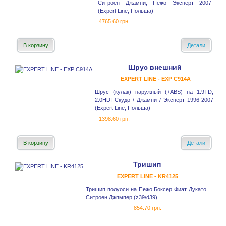
Ситроен Джампи, Пежо Эксперт 2007-
(Expert Line, Польша)
4765.60 грн.
В корзину
Детали
Шрус внешний
EXPERT LINE - EXP C914A
Шрус (кулак) наружный (+ABS) на 1.9TD,
2.0HDI Скудо / Джампи / Эксперт 1996-2007
(Expert Line, Польша)
1398.60 грн.
В корзину
Детали
Тришип
EXPERT LINE - KR4125
Тришип полуоси на Пежо Боксер Фиат Дукато
Ситроен Джпмпер (z39/d39)
854.70 грн.