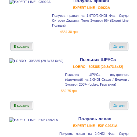
Полуось правая
EXPERT LINE - C9022A
Полуось правая на 1.9TD/2.0HDI Фиат Скудо,
Ситроен Джампи, Пежо Эксперт 96- (Expert Line,
Польша)
4584.30 грн.
В корзину
Детали
Пыльник ШРУСа
LOBRO - 305385 (29.3x73.6x82)
Пыльник ШРУСа внутреннего
(фигурный) на 2.0HDI Скудо / Джампи /
Эксперт 2007- (Lobro, Германия)
582.75 грн.
В корзину
Детали
Полуось левая
EXPERT LINE - EXP C9921A
Полуось левая на 2.0HDI Фиат Скудо,