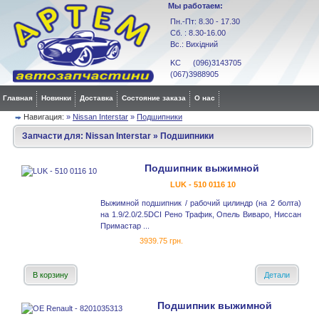
Мы работаем:
Пн.-Пт: 8.30 - 17.30
Сб. : 8.30-16.00
Вс.: Вихідний
KC (096)3143705
(067)3988905
Главная
Новинки
Доставка
Состояние заказа
О нас
Навигация:
»
Nissan Interstar
»
Подшипники
Запчасти для:
Nissan Interstar
»
Подшипники
Подшипник выжимной
LUK - 510 0116 10
Выжимной подшипник / рабочий цилиндр (на 2 болта)
на 1.9/2.0/2.5DCI Рено Трафик, Опель Виваро, Ниссан
Примастар ...
3939.75 грн.
В корзину
Детали
Подшипник выжимной