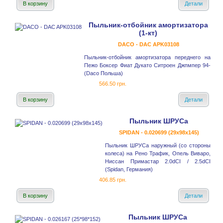
В корзину
Детали
Пыльник-отбойник амортизатора
(1-кт)
DACO - DAC APK03108
Пыльник-отбойник амортизатора переднего на
Пежо Боксер Фиат Дукато Ситроен Джпмпер 94-
(Daco Польша)
566.50 грн.
В корзину
Детали
Пыльник ШРУСа
SPIDAN - 0.020699 (29x98x145)
Пыльник ШРУСа наружный (со стороны
колеса) на Рено Трафик, Опель Виваро,
Ниссан Примастар 2.0dCI / 2.5dCI
(Spidan, Германия)
406.85 грн.
В корзину
Детали
Пыльник ШРУСа