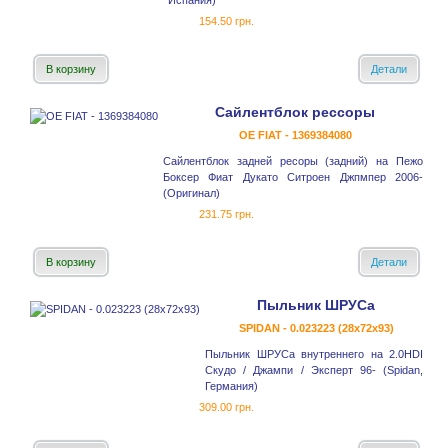
Испания)
154.50 грн.
В корзину
Детали
Сайлентблок рессоры
OE FIAT - 1369384080
Сайлентблок задней ресоры (задний) на Пежо
Боксер Фиат Дукато Ситроен Джпмпер 2006-
(Оригинал)
231.75 грн.
В корзину
Детали
Пыльник ШРУСа
SPIDAN - 0.023223 (28x72x93)
Пыльник ШРУСа внутреннего на 2.0HDI
Скудо / Джампи / Эксперт 96- (Spidan,
Германия)
309.00 грн.