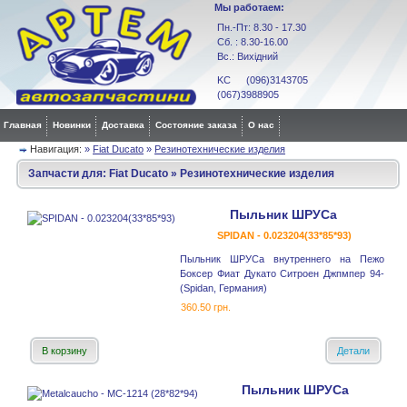
Мы работаем:
Пн.-Пт: 8.30 - 17.30
Сб. : 8.30-16.00
Вс.: Вихідний
KC (096)3143705
(067)3988905
Главная
Новинки
Доставка
Состояние заказа
О нас
Навигация:
»
Fiat Ducato
»
Резинотехнические изделия
Запчасти для:
Fiat Ducato
»
Резинотехнические изделия
Пыльник ШРУСа
SPIDAN - 0.023204(33*85*93)
Пыльник ШРУСа внутреннего на Пежо
Боксер Фиат Дукато Ситроен Джпмпер 94-
(Spidan, Германия)
360.50 грн.
В корзину
Детали
Пыльник ШРУСа