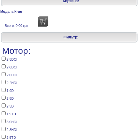
Корзина:
Модель
К-во
Всего:
0.00 грн
Фильтр:
Мотор:
2.5DCI
2.0DCI
2.0HDI
2.2HDI
1.9D
2.8D
2.5D
1.9TD
3.0HDI
2.8HDI
2.5TD