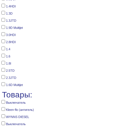
1.4HDI
1.3D
1.3JTD
1.9D Multijet
3.0HDI
2.8HDI
1.4
1.6
1.8I
2.5TD
2.3JTD
1.6D Multijet
Товары:
Выключатель
Kleen-flo (антигель)
WYNNS DIESEL
Выключатель