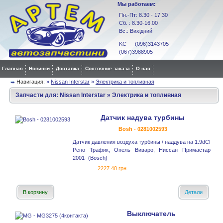
Мы работаем:
Пн.-Пт: 8.30 - 17.30
Сб. : 8.30-16.00
Вс.: Вихідний
KC (096)3143705
(067)3988905
Главная
Новинки
Доставка
Состояние заказа
О нас
Навигация:
»
Nissan Interstar
»
Электрика и топливная
Запчасти для:
Nissan Interstar
»
Электрика и топливная
Датчик надува турбины
Bosh - 0281002593
Датчик давления воздуха турбины / наддува на 1.9dCI
Рено Трафик, Опель Виваро, Ниссан Примастар
2001- (Bosch)
2227.40 грн.
В корзину
Детали
Выключатель