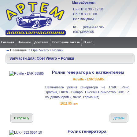
Мы работаем:
Пн.-Пт: 8.30 - 17.30
Сб. : 8.30-16.00
Вс.: Вихідний
KC (096)3143705
(067)3988905
Главная
Новинки
Доставка
Состояние заказа
О нас
Навигация:
»
Opel Vivaro
»
Ролики
Запчасти для:
Opel Vivaro
»
Ролики
Ролик генератора с натяжителем
Ruville - EVR 55585
Натяжитель ремня генератора на 1.9dCI Рено
Трафик, Опель Виваро, Ниссан Примастар 2001- с
кондиционером (Ruville, Германия)
1611.95 грн.
В корзину
Детали
Ролик генератора