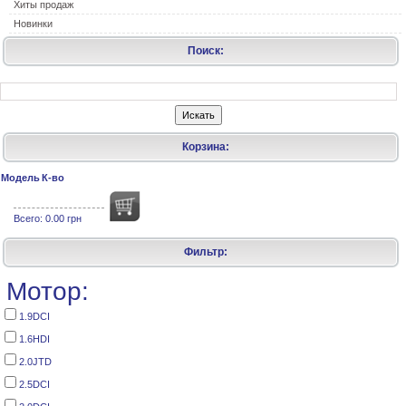
Хиты продаж
Новинки
Поиск:
Корзина:
Модель
К-во
Всего:
0.00 грн
Фильтр:
Мотор:
1.9DCI
1.6HDI
2.0JTD
2.5DCI