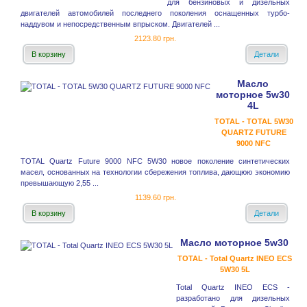
для бензиновых и дизельных
двигателей автомобилей последнего поколения оснащенных турбо-
наддувом и непосредственным впрыском. Двигателей ...
2123.80 грн.
В корзину
Детали
Масло
моторное 5w30
4L
TOTAL - TOTAL 5W30
QUARTZ FUTURE
9000 NFC
TOTAL Quartz Future 9000 NFC 5W30 новое поколение синтетических
масел, основанных на технологии сбережения топлива, дающюю экономию
превышающую 2,55 ...
1139.60 грн.
В корзину
Детали
Масло моторное 5w30
TOTAL - Total Quartz INEO ECS
5W30 5L
Total Quartz INEO ECS -
разработано для дизельных