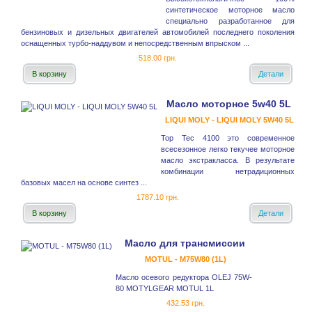
синтетическое моторное масло
специально разработанное для
бензиновых и дизельных двигателей автомобилей последнего поколения
оснащенных турбо-наддувом и непосредственным впрыском ...
518.00 грн.
В корзину
Детали
Масло моторное 5w40 5L
LIQUI MOLY - LIQUI MOLY 5W40 5L
Top Tec 4100 это современное
всесезонное легко текучее моторное
масло экстракласса. В результате
комбинации нетрадиционных
базовых масел на основе синтез ...
1787.10 грн.
В корзину
Детали
Масло для трансмиссии
MOTUL - M75W80 (1L)
Масло осевого редуктора OLEJ 75W-
80 MOTYLGEAR MOTUL 1L
432.53 грн.