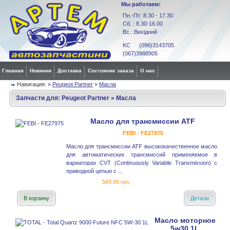
Мы работаем:
Пн.-Пт: 8.30 - 17.30
Сб. : 8.30-16.00
Вс.: Вихідний
KC (096)3143705
(067)3988905
Главная
Новинки
Доставка
Состояние заказа
О нас
Навигация:
»
Peugeot Partner
»
Масла
Запчасти для:
Peugeot Partner
»
Масла
Масло для трансмиссии ATF
FEBI - FE27975
Масло для трансмиссии ATF высококачественное масло
для автоматических трансмиссий применяемое в
вариаторах CVT (Continuously Variable Transmission) с
приводной цепью с ...
569.80 грн.
В корзину
Детали
Масло моторное
5w30 1L