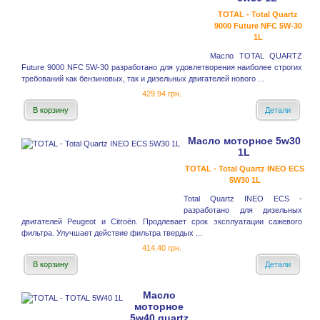
TOTAL - Total Quartz
9000 Future NFC 5W-30
1L
Масло TOTAL QUARTZ
Future 9000 NFC 5W-30 разработано для удовлетворения наиболее строгих
требований как бензиновых, так и дизельных двигателей нового ...
429.94 грн.
В корзину
Детали
Масло моторное 5w30
1L
TOTAL - Total Quartz INEO ECS
5W30 1L
Total Quartz INEO ECS -
разработано для дизельных
двигателей Peugeot и Citroёn. Продлевает срок эксплуатации сажевого
фильтра. Улучшает действие фильтра твердых ...
414.40 грн.
В корзину
Детали
Масло
моторное
5w40 quartz