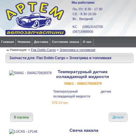
Мы работаем:
Пн.-Пт: 8.30 - 17.30
Сб. : 8.30-16.00
Вс.: Вихідний
KC (096)3143705
(067)3988905
Главная
Новинки
Доставка
Состояние заказа
О нас
Навигация:
»
Fiat Doblo Cargo
»
Электрика и топливная
Запчасти для:
Fiat Doblo Cargo
»
Электрика и топливная
Температурный датчик
охлаждающей жидкости
SWAG - SWAG70928378
Температурный датчик
охлаждающей жидкости
378.14 грн.
В корзину
Детали
Свеча накала