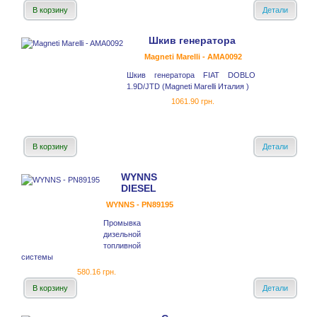
В корзину
Детали
Шкив генератора
Magneti Marelli - AMA0092
Шкив генератора FIAT DOBLO
1.9D/JTD (Magneti Marelli Италия )
1061.90 грн.
В корзину
Детали
WYNNS
DIESEL
WYNNS - PN89195
Промывка
дизельной
топливной
системы
580.16 грн.
В корзину
Детали