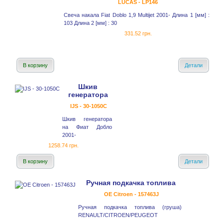
LUCAS - LP146
Свеча накала Fiat Doblo 1,9 Multijet 2001- Длина 1 [мм] :
103 Длина 2 [мм] : 30
331.52 грн.
В корзину
Детали
Шкив
генератора
IJS - 30-1050C
Шкив генератора
на Фиат Добло
2001-
1258.74 грн.
В корзину
Детали
Ручная подкачка топлива
OE Citroen - 157463J
Ручная подкачка топлива (груша)
RENAULT/CITROEN/PEUGEOT