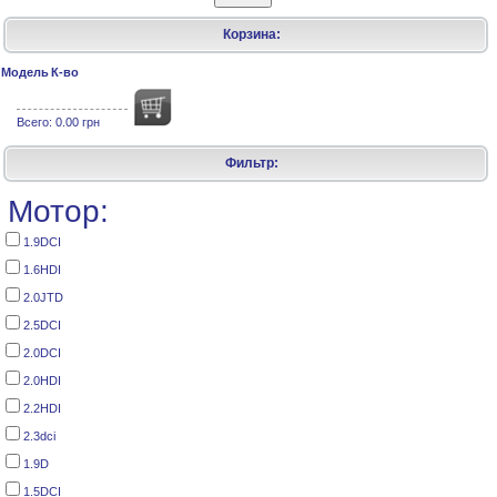
Корзина:
Модель
К-во
Всего:
0.00 грн
Фильтр:
Мотор:
1.9DCI
1.6HDI
2.0JTD
2.5DCI
2.0DCI
2.0HDI
2.2HDI
2.3dci
1.9D
1.5DCI