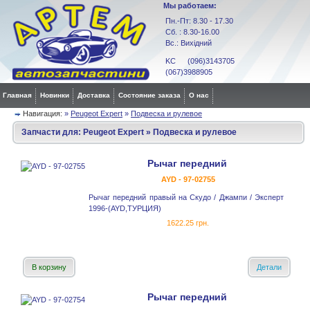
Мы работаем:
Пн.-Пт: 8.30 - 17.30
Сб. : 8.30-16.00
Вс.: Вихідний
KC (096)3143705
(067)3988905
Главная
Новинки
Доставка
Состояние заказа
О нас
Навигация:
»
Peugeot Expert
»
Подвеска и рулевое
Запчасти для:
Peugeot Expert
»
Подвеска и рулевое
Рычаг передний
AYD - 97-02755
Рычаг передний правый на Скудо / Джампи / Эксперт
1996-(AYD,ТУРЦИЯ)
1622.25 грн.
В корзину
Детали
Рычаг передний