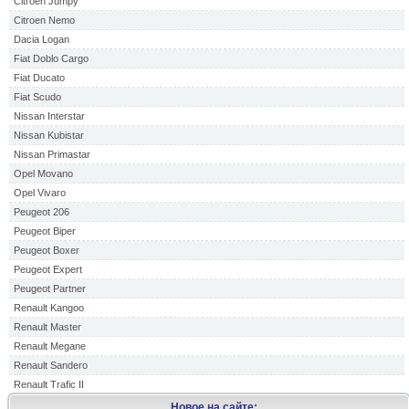
Citroen Jumpy
Citroen Nemo
Dacia Logan
Fiat Doblo Cargo
Fiat Ducato
Fiat Scudo
Nissan Interstar
Nissan Kubistar
Nissan Primastar
Opel Movano
Opel Vivaro
Peugeot 206
Peugeot Biper
Peugeot Boxer
Peugeot Expert
Peugeot Partner
Renault Kangoo
Renault Master
Renault Megane
Renault Sandero
Renault Trafic II
Новое на сайте: