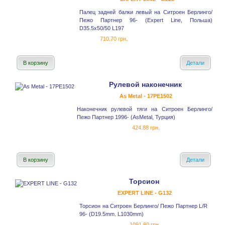
Палец задней балки левый на Ситроен Берлинго/
Пежо Партнер 96- (Expert Line, Польша)
D35.5x50/50 L197
710.70 грн.
В корзину
Детали
Рулевой наконечник
As Metal - 17PE1502
Наконечник рулевой тяги на Ситроен Берлинго/
Пежо Партнер 1996- (AsMetal, Турция)
424.88 грн.
В корзину
Детали
Торсион
EXPERT LINE - G132
Торсион на Ситроен Берлинго/ Пежо Партнер L/R
96- (D19.5mm. L1030mm)
1091.80 грн.