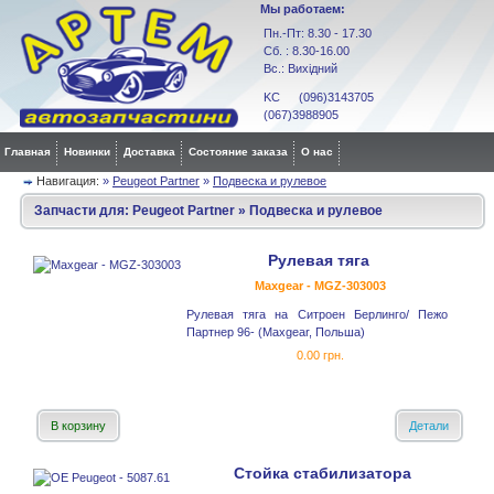
Мы работаем:
Пн.-Пт: 8.30 - 17.30
Сб. : 8.30-16.00
Вс.: Вихідний
KC (096)3143705
(067)3988905
Главная
Новинки
Доставка
Состояние заказа
О нас
Навигация:
»
Peugeot Partner
»
Подвеска и рулевое
Запчасти для:
Peugeot Partner
»
Подвеска и рулевое
Рулевая тяга
Maxgear - MGZ-303003
Рулевая тяга на Ситроен Берлинго/ Пежо
Партнер 96- (Maxgear, Польша)
0.00 грн.
В корзину
Детали
Стойка стабилизатора