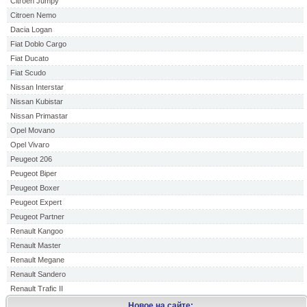
Citroen Jumpy
Citroen Nemo
Dacia Logan
Fiat Doblo Cargo
Fiat Ducato
Fiat Scudo
Nissan Interstar
Nissan Kubistar
Nissan Primastar
Opel Movano
Opel Vivaro
Peugeot 206
Peugeot Biper
Peugeot Boxer
Peugeot Expert
Peugeot Partner
Renault Kangoo
Renault Master
Renault Megane
Renault Sandero
Renault Trafic II
Новое на сайте: