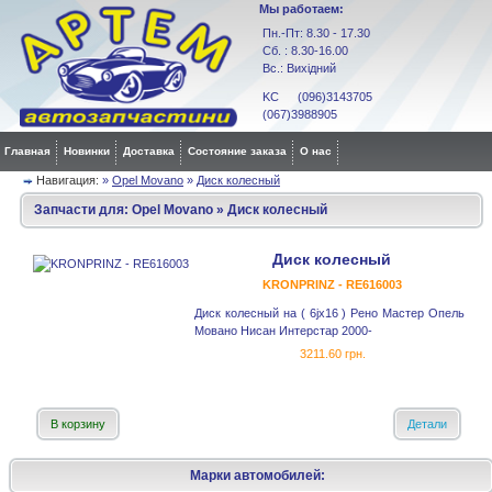
Мы работаем:
Пн.-Пт: 8.30 - 17.30
Сб. : 8.30-16.00
Вс.: Вихідний
KC (096)3143705
(067)3988905
Главная
Новинки
Доставка
Состояние заказа
О нас
Навигация:
»
Opel Movano
»
Диск колесный
Запчасти для:
Opel Movano
»
Диск колесный
Диск колесный
KRONPRINZ - RE616003
Диск колесный на ( 6jx16 ) Рено Мастер Опель
Мовано Нисан Интерстар 2000-
3211.60 грн.
В корзину
Детали
Марки автомобилей: