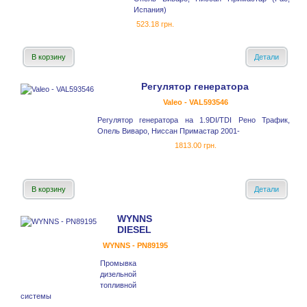
Испания)
523.18 грн.
В корзину
Детали
Регулятор генератора
Valeo - VAL593546
Регулятор генератора на 1.9DI/TDI Рено Трафик,
Опель Виваро, Ниссан Примастар 2001-
1813.00 грн.
В корзину
Детали
WYNNS
DIESEL
WYNNS - PN89195
Промывка
дизельной
топливной
системы