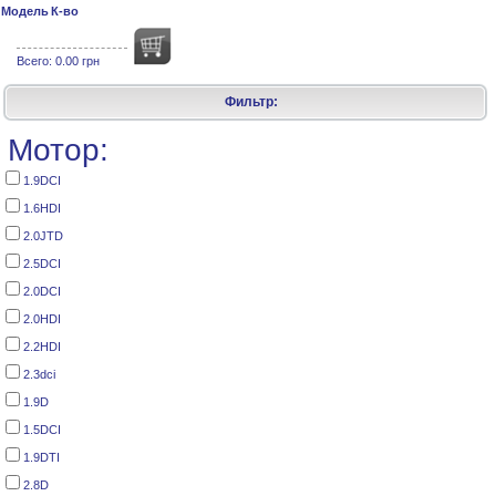
Модель
К-во
Всего:
0.00 грн
Фильтр:
Мотор:
1.9DCI
1.6HDI
2.0JTD
2.5DCI
2.0DCI
2.0HDI
2.2HDI
2.3dci
1.9D
1.5DCI
1.9DTI
2.8D