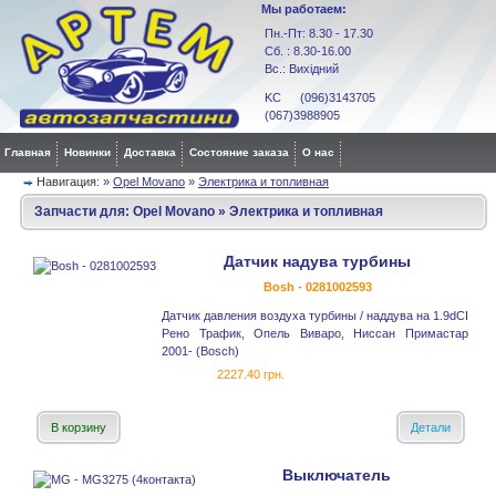
Мы работаем:
Пн.-Пт: 8.30 - 17.30
Сб. : 8.30-16.00
Вс.: Вихідний
KC (096)3143705
(067)3988905
Главная
Новинки
Доставка
Состояние заказа
О нас
Навигация:
»
Opel Movano
»
Электрика и топливная
Запчасти для:
Opel Movano
»
Электрика и топливная
Датчик надува турбины
Bosh - 0281002593
Датчик давления воздуха турбины / наддува на 1.9dCI
Рено Трафик, Опель Виваро, Ниссан Примастар
2001- (Bosch)
2227.40 грн.
В корзину
Детали
Выключатель