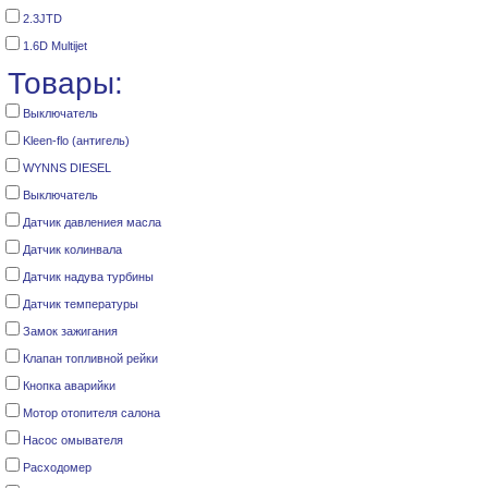
2.3JTD
1.6D Multijet
Товары:
Выключатель
Kleen-flo (антигель)
WYNNS DIESEL
Выключатель
Датчик давлениея масла
Датчик колинвала
Датчик надува турбины
Датчик температуры
Замок зажигания
Клапан топливной рейки
Кнопка аварийки
Мотор отопителя салона
Насос омывателя
Расходомер