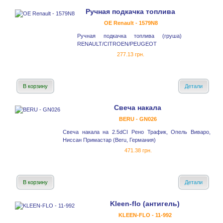
Ручная подкачка топлива
OE Renault - 1579N8
Ручная подкачка топлива (груша)
RENAULT/CITROEN/PEUGEOT
277.13 грн.
В корзину
Детали
Свеча накала
BERU - GN026
Свеча накала на 2.5dCI Рено Трафик, Опель Виваро,
Ниссан Примастар (Beru, Германия)
471.38 грн.
В корзину
Детали
Kleen-flo (антигель)
KLEEN-FLO - 11-992