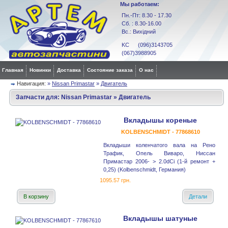
Мы работаем:
Пн.-Пт: 8.30 - 17.30
Сб. : 8.30-16.00
Вс.: Вихідний
KC (096)3143705
(067)3988905
Главная
Новинки
Доставка
Состояние заказа
О нас
Навигация:
»
Nissan Primastar
»
Двигатель
Запчасти для:
Nissan Primastar
»
Двигатель
Вкладышы кореные
KOLBENSCHMIDT - 77868610
Вкладыши коленчатого вала на Рено
Трафик, Опель Виваро, Ниссан
Примастар 2006- > 2.0dCi (1-й ремонт +
0,25) (Kolbenschmidt, Германия)
1095.57 грн.
В корзину
Детали
Вкладышы шатуные