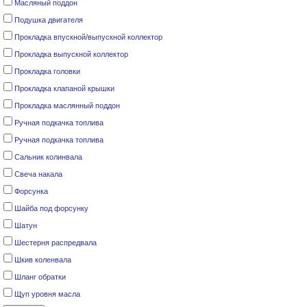
Масляный поддон
Подушка двигателя
Прокладка впускной/выпускной коллектор
Прокладка выпускной коллектор
Прокладка головки
Прокладка клапаной крышки
Прокладка маслянный поддон
Ручная подкачка топлива
Ручная подкачка топлива
Сальник колинвала
Свеча накала
Форсунка
Шайба под форсунку
Шатун
Шестерня распредвала
Шкив коленвала
Шланг обратки
Щуп уровня масла