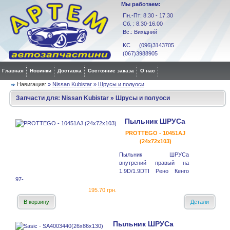
Мы работаем:
Пн.-Пт: 8.30 - 17.30
Сб. : 8.30-16.00
Вс.: Вихідний
KC (096)3143705
(067)3988905
Главная
Новинки
Доставка
Состояние заказа
О нас
Навигация:
»
Nissan Kubistar
»
Шрусы и полуоси
Запчасти для:
Nissan Kubistar
»
Шрусы и полуоси
Пыльник ШРУСа
PROTTEGO - 10451AJ
(24x72x103)
Пыльник ШРУСа
внутрений правый на
1.9D/1.9DTI Рено Кенго
97-
195.70 грн.
В корзину
Детали
Пыльник ШРУСа