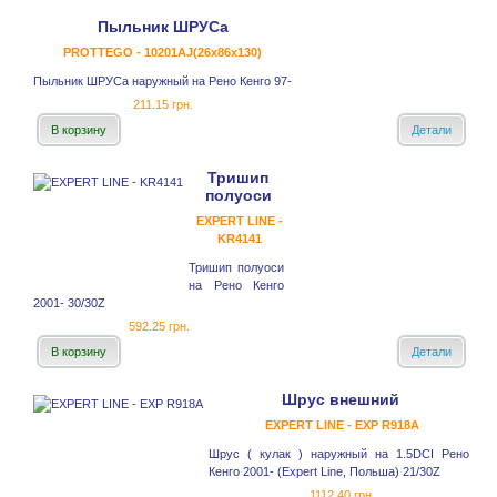
Пыльник ШРУСа
PROTTEGO - 10201AJ(26x86x130)
Пыльник ШРУСа наружный на Рено Кенго 97-
211.15 грн.
В корзину
Детали
Тришип
полуоси
EXPERT LINE -
KR4141
Тришип полуоси
на Рено Кенго
2001- 30/30Z
592.25 грн.
В корзину
Детали
Шрус внешний
EXPERT LINE - EXP R918A
Шрус ( кулак ) наружный на 1.5DCI Рено
Кенго 2001- (Expert Line, Польша) 21/30Z
1112.40 грн.