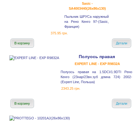
Sasic -
SA4003440(26x86x130)
Пыльник ШРУСа наружный
на Рено Кенго 97-(Sasic,
Франция)
375.95 грн.
В корзину
Детали
Полуось правая
EXPERT LINE - EXP R9832A
Полуось правая на 1.5DCI/1.9DTI Рено
Кенго (23нар/23вн.зуб длина 724) 2002-
(Expert Line, Польша)
2343.25 грн.
В корзину
Детали