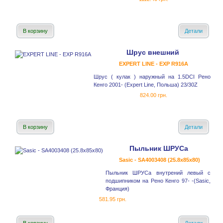
В корзину
Детали
Шрус внешний
EXPERT LINE - EXP R916A
Шрус ( кулак ) наружный на 1.5DCI Рено
Кенго 2001- (Expert Line, Польша) 23/30Z
824.00 грн.
В корзину
Детали
Пыльник ШРУСа
Sasic - SA4003408 (25.8x85x80)
Пыльник ШРУСа внутрений левый с
подшипником на Рено Кенго 97- -(Sasic,
Франция)
581.95 грн.