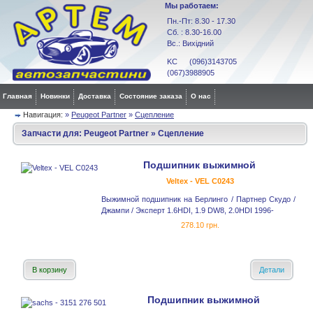
Мы работаем:
Пн.-Пт: 8.30 - 17.30
Сб. : 8.30-16.00
Вс.: Вихідний
KC (096)3143705
(067)3988905
Главная
Новинки
Доставка
Состояние заказа
О нас
Навигация:
»
Peugeot Partner
»
Сцепление
Запчасти для:
Peugeot Partner
»
Сцепление
Подшипник выжимной
Veltex - VEL C0243
Выжимной подшипник на Берлинго / Партнер Скудо /
Джампи / Эксперт 1.6HDI, 1.9 DW8, 2.0HDI 1996-
278.10 грн.
В корзину
Детали
Подшипник выжимной