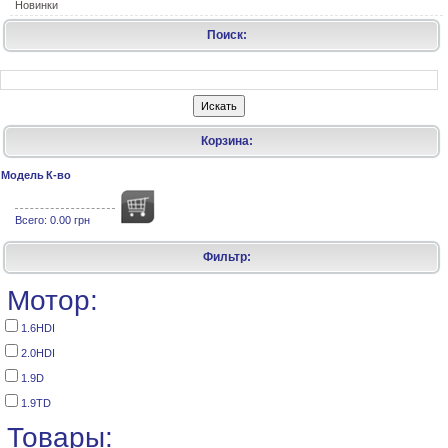
Новинки
Поиск:
Корзина:
Модель
К-во
Всего:
0.00 грн
Фильтр:
Мотор:
1.6HDI
2.0HDI
1.9D
1.9TD
Товары: