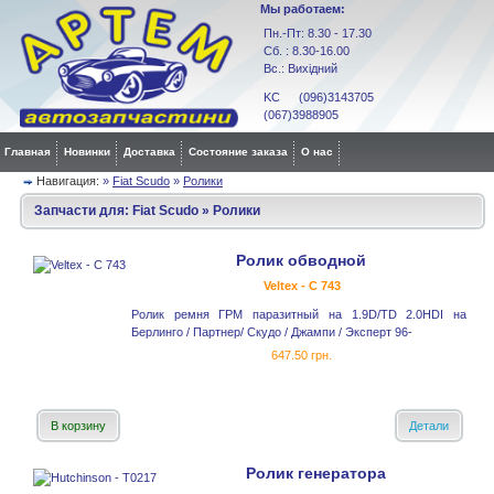
Мы работаем:
Пн.-Пт: 8.30 - 17.30
Сб. : 8.30-16.00
Вс.: Вихідний
KC (096)3143705
(067)3988905
Главная
Новинки
Доставка
Состояние заказа
О нас
Навигация:
»
Fiat Scudo
»
Ролики
Запчасти для:
Fiat Scudo
»
Ролики
Ролик обводной
Veltex - C 743
Ролик ремня ГРМ паразитный на 1.9D/TD 2.0HDI на
Берлинго / Партнер/ Скудо / Джампи / Эксперт 96-
647.50 грн.
В корзину
Детали
Ролик генератора