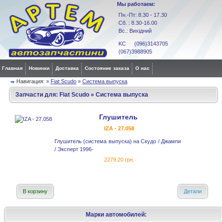
Мы работаем:
Пн.-Пт: 8.30 - 17.30
Сб. : 8.30-16.00
Вс.: Вихідний
KC (096)3143705
(067)3988905
Главная
Новинки
Доставка
Состояние заказа
О нас
Навигация:
»
Fiat Scudo
»
Система выпуска
Запчасти для:
Fiat Scudo
»
Система выпуска
Глушитель
IZA - 27.058
Глушитель (система выпуска) на Скудо / Джампи
/ Эксперт 1996-
2279.20 грн.
В корзину
Детали
Марки автомобилей: