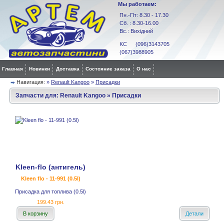
Мы работаем:
Пн.-Пт: 8.30 - 17.30
Сб. : 8.30-16.00
Вс.: Вихідний
KC (096)3143705
(067)3988905
Главная
Новинки
Доставка
Состояние заказа
О нас
Навигация:
»
Renault Kangoo
»
Присадки
Запчасти для:
Renault Kangoo
»
Присадки
Kleen-flo (антигель)
Kleen flo - 11-991 (0.5l)
Присадка для топлива (0.5l)
199.43 грн.
В корзину
Детали