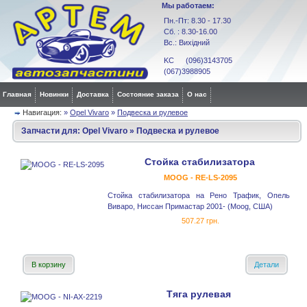
Мы работаем:
Пн.-Пт: 8.30 - 17.30
Сб. : 8.30-16.00
Вс.: Вихідний
KC (096)3143705
(067)3988905
Главная
Новинки
Доставка
Состояние заказа
О нас
Навигация:
»
Opel Vivaro
»
Подвеска и рулевое
Запчасти для:
Opel Vivaro
»
Подвеска и рулевое
Стойка стабилизатора
MOOG - RE-LS-2095
Стойка стабилизатора на Рено Трафик, Опель
Виваро, Ниссан Примастар 2001- (Moog, США)
507.27 грн.
В корзину
Детали
Тяга рулевая