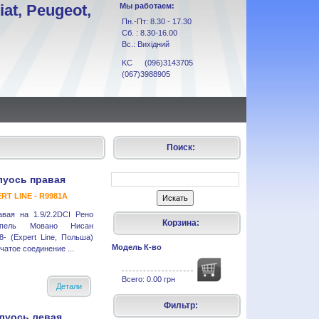
at, Peugeot,
Мы работаем:
Пн.-Пт: 8.30 - 17.30
Сб. : 8.30-16.00
Вс.: Вихідний
KC (096)3143705
(067)3988905
Поиск:
луось правая
RT LINE - R9981A
вая на 1.9/2.2DCI Рено
Корзина:
пель Мовано Нисан
8- (Expert Line, Польша)
Модель
К-во
атое соединение ...
Всего:
0.00 грн
Детали
Фильтр:
луось левая