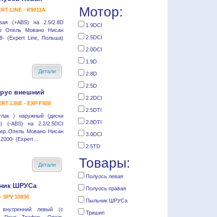
Мотор:
RT LINE - R9011A
вая (+ABS) на 2.5/2.8D
1.9DCI
р Опель Мовано Нисан
2.5DCI
8- (Expert Line, Польша)
2.0DCI
1.9D
Детали
2.8D
2.5D
рус внешний
2.2DCI
RT LINE - EXP F920
2.5DTI
лак ) наружный (диски
2.8DTI
) (-ABS) на 2.2/2.5DCI
ер Опель Мовано Нисан
3.0DCI
000- (Expert ...
2.5TD
Товары:
Детали
Полуось левая
ник ШРУСа
Полуось правая
- SPV 10836
Пыльник ШРУСа
внутренний левый (с
Тришип