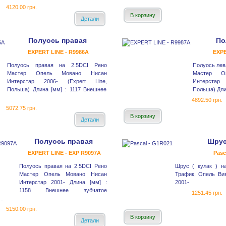
4120.00 грн.
В корзину
Детали
Полуось правая
По
EXPERT LINE - R9986A
EXPE
Полуось правая на 2.5DCI Рено
Полуось лев
Мастер Опель Мовано Нисан
Мастер О
Интерстар 2006- (Expert Line,
Интерстар
Польша) Длина [мм] : 1117 Внешнее
Польша) Длин
4892.50 грн.
5072.75 грн.
В корзину
Детали
Полуось правая
Шрус
EXPERT LINE - EXP R9097A
Pasc
Полуось правая на 2.5DCI Рено
Шрус ( кулак ) н
Мастер Опель Мовано Нисан
Трафик, Опель Ви
Интерстар 2001- Длина [мм] :
2001-
1158 Внешнее зубчатое
1251.45 грн.
..
5150.00 грн.
В корзину
Детали