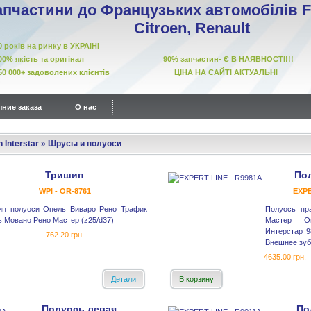
апчастини до Французьких автомобілів Fi
Citroen, Renault
10 років на ринку в УКРАІНІ
00% якість та оригінал 90% запчастин- Є В НАЯВНОСТІ!!!
50 000+ задоволених клієнтів ЦІНА НА САЙТІ АКТУАЛЬНІ
ние заказа
О нас
 Interstar
»
Шрусы и полуоси
Тришип
По
WPI - OR-8761
EXPE
ип полуоси Опель Виваро Рено Трафик
Полуось пра
 Мовано Рено Мастер (z25/d37)
Мастер О
Интерстар 9
762.20 грн.
Внешнее зубч
4635.00 грн.
Детали
В корзину
Полуось левая
По