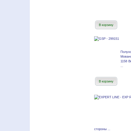
В корзину
Полуос
Мован
1158 В
...
В корзину
стороны ...