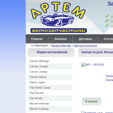
З
1
1
Главная
Новинки
Доставка
Состоя
Навигация:
»
Nissan Interstar
»
Шрусы и полуоси
Марки автомобилей:
Запчасти для:
Nissan
Citroen Berlingo
Citroen Jumper
Citroen Jumpy
Триш
Citroen Nemo
Опель
Dacia Logan
Fiat Doblo Cargo
Fiat Ducato
Fiat Scudo
В корзину
Nissan Interstar
Nissan Kubistar