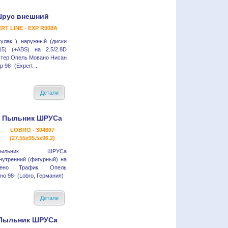
рус внешний
RT LINE - EXP R908A
улак ) наружный (диски
15) (+ABS) на 2.5/2.8D
тер Опель Мовано Нисан
 98- (Expert ...
Детали
Пыльник ШРУСа
LOBRO - 304607
(27.55x95.5x96.2)
Пыльник ШРУСа
нутренний (фигурный) на
ено Трафик, Опель
о 98- (Lobro, Германия)
Детали
Пыльник ШРУСа