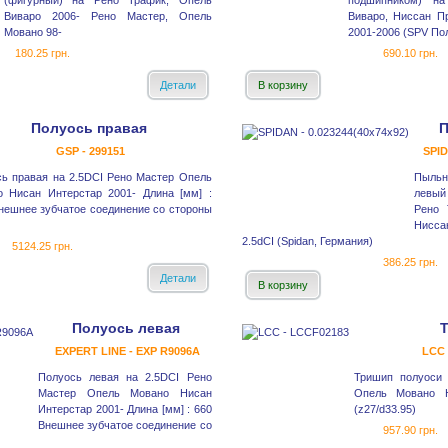
(фигурный) на Рено Трафик, Опель
подшипником) н
Виваро 2006- Рено Мастер, Опель
Виваро, Ниссан Пр
Мовано 98-
2001-2006 (SPV По
180.25 грн.
690.10 грн.
Детали
В корзину
Полуось правая
П
GSP - 299151
SPID
ь правая на 2.5DCI Рено Мастер Опель
Пыльн
о Нисан Интерстар 2001- Длина [мм] :
левый
нешнее зубчатое соединение со стороны
Рено 
Нисса
2.5dCI (Spidan, Германия)
5124.25 грн.
386.25 грн.
Детали
В корзину
Полуось левая
EXPERT LINE - EXP R9096A
LCC 
Полуось левая на 2.5DCI Рено
Тришип полуоси 
Мастер Опель Мовано Нисан
Опель Мовано Н
Интерстар 2001- Длина [мм] : 660
(z27/d33.95)
Внешнее зубчатое соединение со
957.90 грн.