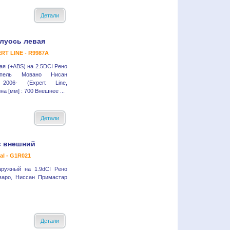
Детали
луось левая
RT LINE - R9987A
ая (+ABS) на 2.5DCI Рено
пель Мовано Нисан
 2006- (Expert Line,
а [мм] : 700 Внешнее ...
Детали
 внешний
al - G1R021
аружный на 1.9dCI Рено
варо, Ниссан Примастар
Детали