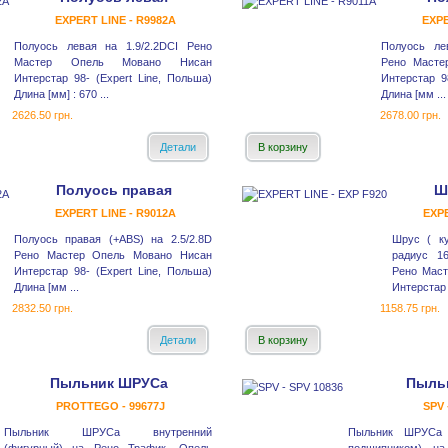
EXPERT LINE - R9982A
EXPE
Полуось левая на 1.9/2.2DCI Рено
Полуось ле
Мастер Опель Мовано Нисан
Рено Масте
Интерстар 98- (Expert Line, Польша)
Интерстар 9
Длина [мм] : 670 ...
Длина [мм ...
2626.50 грн.
2678.00 грн.
Детали
В корзину
Полуось правая
Ш
EXPERT LINE - R9012A
EXPE
Полуось правая (+ABS) на 2.5/2.8D
Шрус ( ку
Рено Мастер Опель Мовано Нисан
радиус 16
Интерстар 98- (Expert Line, Польша)
Рено Маст
Длина [мм ...
Интерстар 2
2832.50 грн.
1158.75 грн.
Детали
В корзину
Пыльник ШРУСа
Пыль
PROTTEGO - 99677J
SPV 
Пыльник ШРУСа внутренний
Пыльник ШРУСа 