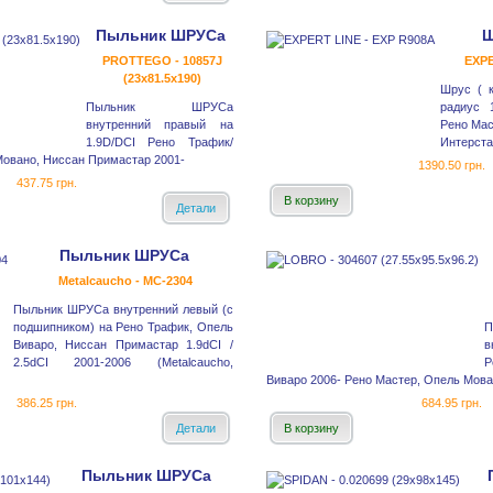
Пыльник ШРУСа
Ш
PROTTEGO - 10857J
EXPE
(23x81.5x190)
Шрус ( к
Пыльник ШРУСа
радиус 
внутренний правый на
Рено Мас
1.9D/DCI Рено Трафик/
Интерстар
Мовано, Ниссан Примастар 2001-
1390.50 грн.
437.75 грн.
В корзину
Детали
Пыльник ШРУСа
Metalcaucho - MC-2304
Пыльник ШРУСа внутренний левый (с
подшипником) на Рено Трафик, Опель
Виваро, Ниссан Примастар 1.9dCI /
в
2.5dCI 2001-2006 (Metalcaucho,
Р
Виваро 2006- Рено Мастер, Опель Мован
386.25 грн.
684.95 грн.
Детали
В корзину
Пыльник ШРУСа