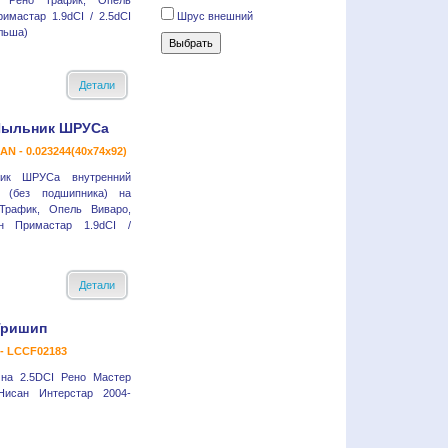
а Рено Трафик, Опель
имастар 1.9dCI / 2.5dCI
Шрус внешний
льша)
Детали
ыльник ШРУСа
AN - 0.023244(40x74x92)
ик ШРУСа внутренний
 (без подшипника) на
Трафик, Опель Виваро,
н Примастар 1.9dCI /
Детали
Тришип
- LCCF02183
на 2.5DCI Рено Мастер
исан Интерстар 2004-