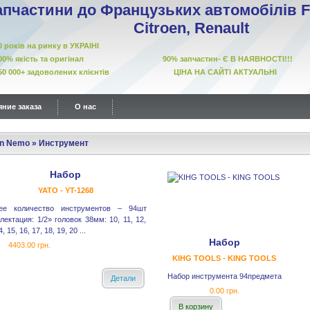
апчастини до Французьких автомобілів Fi
Citroen, Renault
10 років на ринку в УКРАІНІ
00% якість та оригінал 90% запчастин- Є В НАЯВНОСТІ!!!
50 000+ задоволених клієнтів ЦІНА НА САЙТІ АКТУАЛЬНІ
ние заказа
О нас
en Nemo
»
Инструмент
Набор
YATO - YT-1268
ее количество инструментов – 94шт
лектация: 1/2» головок 38мм: 10, 11, 12,
4, 15, 16, 17, 18, 19, 20 ...
Набор
4403.00 грн.
KIHG TOOLS - KING TOOLS
Набор инструмента 94предмета
Детали
0.00 грн.
В корзину