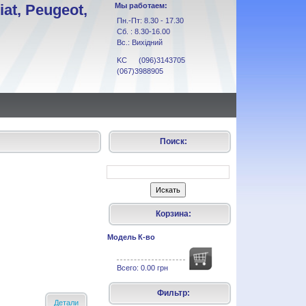
at, Peugeot,
Мы работаем:
Пн.-Пт: 8.30 - 17.30
Сб. : 8.30-16.00
Вс.: Вихідний
KC (096)3143705
(067)3988905
Поиск:
Корзина:
Модель
К-во
Всего:
0.00 грн
Фильтр:
Детали