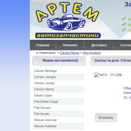
З
1
1
Главная
Новинки
Доставка
Состоя
Навигация:
»
Citroen Nemo
»
Инструмент
Марки автомобилей:
Запчасти для:
Citro
Citroen Berlingo
Citroen Jumper
Citroen Jumpy
Общ
Citroen Nemo
Комп
Dacia Logan
13, 1
Fiat Doblo Cargo
Fiat Ducato
Fiat Scudo
В корзину
Nissan Interstar
Nissan Kubistar