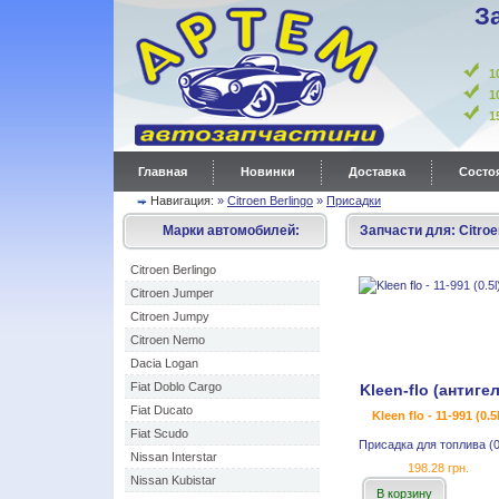
З
1
1
Главная
Новинки
Доставка
Состоя
Навигация:
»
Citroen Berlingo
»
Присадки
Марки автомобилей:
Запчасти для:
Citroe
Citroen Berlingo
Citroen Jumper
Citroen Jumpy
Citroen Nemo
Dacia Logan
Fiat Doblo Cargo
Kleen-flo (антиге
Fiat Ducato
Kleen flo - 11-991 (0.5l
Fiat Scudo
Присадка для топлива (0
Nissan Interstar
198.28 грн.
Nissan Kubistar
В корзину