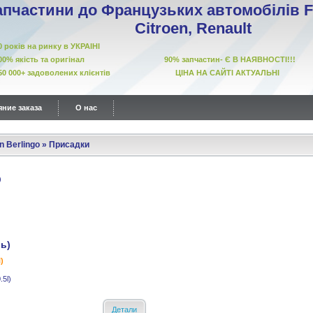
апчастини до Французьких автомобілів Fi
Citroen, Renault
10 років на ринку в УКРАІНІ
00% якість та оригінал 90% запчастин- Є В НАЯВНОСТІ!!!
50 000+ задоволених клієнтів ЦІНА НА САЙТІ АКТУАЛЬНІ
ние заказа
О нас
n Berlingo
»
Присадки
ль)
)
.5l)
Детали