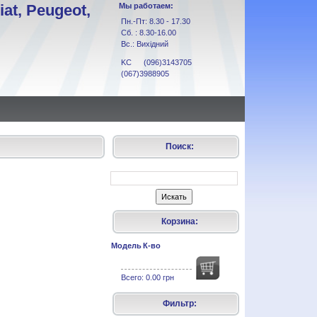
at, Peugeot,
Мы работаем:
Пн.-Пт: 8.30 - 17.30
Сб. : 8.30-16.00
Вс.: Вихідний
KC (096)3143705
(067)3988905
Поиск:
Корзина:
Модель
К-во
Всего:
0.00 грн
Фильтр: