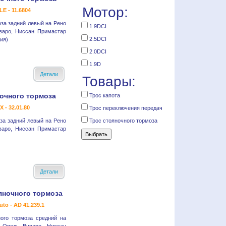
Мотор:
E - 11.6804
оза задний левый на Рено
1.9DCI
варо, Ниссан Примастар
2.5DCI
ия)
2.0DCI
1.9D
Детали
Товары:
очного тормоза
Трос капота
X - 32.01.80
Трос переключения передач
оза задний левый на Рено
Трос стояночного тормоза
варо, Ниссан Примастар
Детали
яночного тормоза
uto - AD 41.239.1
ного тормоза средний на