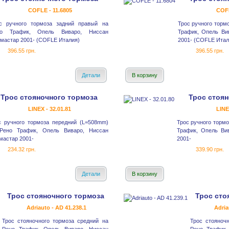
COFLE - 11.6805
COFL
с ручного тормоза задний правый на
Трос ручного торм
но Трафик, Опель Виваро, Ниссан
Трафик, Опель Ви
мастар 2001- (COFLE Италия)
2001- (COFLE Итал
396.55 грн.
396.55 грн.
Детали
В корзину
Трос стояночного тормоза
Трос стоян
LINEX - 32.01.81
LINE
с ручного тормоза передний (L=508mm)
Трос ручного торм
Рено Трафик, Опель Виваро, Ниссан
Трафик, Опель Ви
мастар 2001-
2001-
234.32 грн.
339.90 грн.
Детали
В корзину
Трос стояночного тормоза
Трос сто
Adriauto - AD 41.238.1
Adria
Трос стояночного тормоза средний на
Трос стояноч