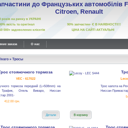
апчастини до Французьких автомобілів Fi
Citroen, Renault
10 років на ринку в УКРАІНІ
00% якість та оригінал 90% запчастин- Є В НАЯВНОСТІ!!!
50 000+ задоволених клієнтів ЦІНА НА САЙТІ АКТУАЛЬНІ
ние заказа
О нас
ivaro
»
Тросы
Трос стояночного тормоза
Тро
VEC - 617022
Leco
учного тормоза передний (L=508mm) на
Трос капота на Ре
 Трафик, Опель Виваро, Ниссан
Ниссан Примастар
тар 2001-
5
412.00 грн.
Детали
В корзину
Трос стояночного тормоза
Трос стоя