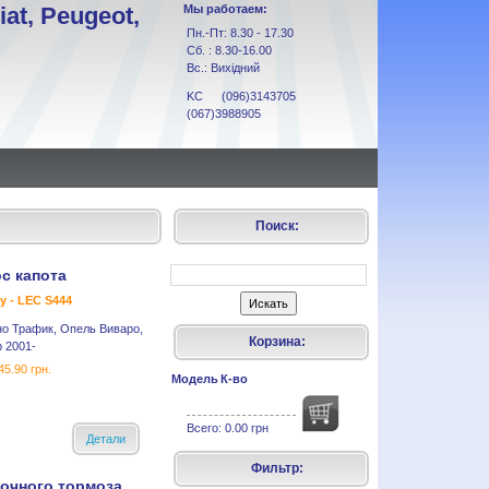
at, Peugeot,
Мы работаем:
Пн.-Пт: 8.30 - 17.30
Сб. : 8.30-16.00
Вс.: Вихідний
KC (096)3143705
(067)3988905
Поиск:
с капота
y - LEC S444
но Трафик, Опель Виваро,
Корзина:
 2001-
45.90 грн.
Модель
К-во
Всего:
0.00 грн
Детали
Фильтр:
ночного тормоза