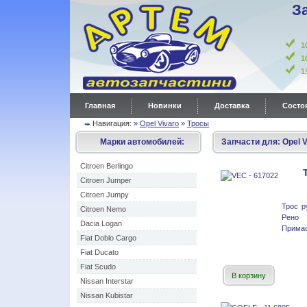
З
1
1
Главная
Новинки
Доставка
Состоя
Навигация:
»
Opel Vivaro
»
Тросы
Марки автомобилей:
Запчасти для:
Opel V
Citroen Berlingo
Citroen Jumper
Citroen Jumpy
Трос р
Citroen Nemo
Рено
Dacia Logan
Примас
Fiat Doblo Cargo
Fiat Ducato
Fiat Scudo
В корзину
Nissan Interstar
Nissan Kubistar