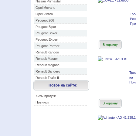
Nissan Primastar
Opel Movano
Opel Vivaro
Тро
Ре
Peugeot 206
При
Peugeot Biper
Peugeot Boxer
Peugeot Expert
В корзину
Peugeot Partner
Renault Kangoo
Renault Master
Renault Megane
Renault Sandero
Тро
на 
Renault Trafic II
При
Новое на сайте:
Хиты продаж
Новинки
В корзину