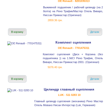
OE Renault - 8201035313
Выжимной подшипник / рабочий цилиндр (на 2
болта) на Рено Трафик/Мастер Опель Виваро,
Ниссан Примастар (Оригинал)
2859.36 грн.
В корзину
Детали
Комплект сцепления
OE Renault - 7701475311
Комплект сцепления (Диск + Корзина (без
подшипника )) на 1.9dCI Рено Трафик, Опель
Виваро, Ниссан Примастар 2001- (Оригинал)
5076.40 грн.
В корзину
Детали
Цилиндр главный сцепления
LUK - 511 0283 10
Главный цилиндр сцепления (механика) Рено Мастер
Опель Мовано Нисан Интерстар (Luk, Германия)