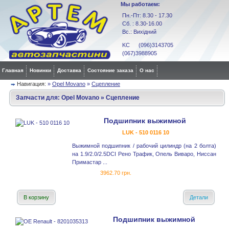
Мы работаем:
Пн.-Пт: 8.30 - 17.30
Сб. : 8.30-16.00
Вс.: Вихідний
KC (096)3143705
(067)3988905
Главная
Новинки
Доставка
Состояние заказа
О нас
Навигация:
»
Opel Movano
»
Сцепление
Запчасти для:
Opel Movano
»
Сцепление
Подшипник выжимной
LUK - 510 0116 10
Выжимной подшипник / рабочий цилиндр (на 2 болта)
на 1.9/2.0/2.5DCI Рено Трафик, Опель Виваро, Ниссан
Примастар ...
3962.70 грн.
В корзину
Детали
Подшипник выжимной