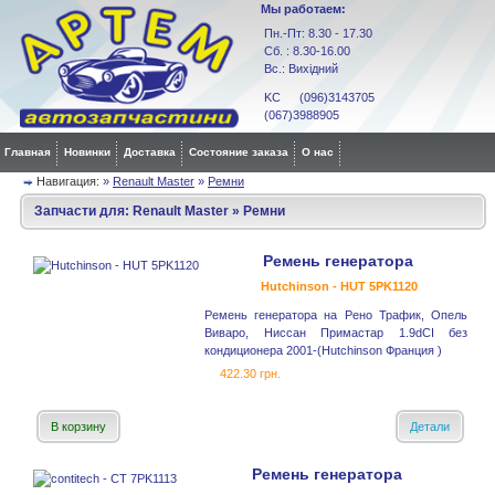
Мы работаем:
Пн.-Пт: 8.30 - 17.30
Сб. : 8.30-16.00
Вс.: Вихідний
KC (096)3143705
(067)3988905
Главная
Новинки
Доставка
Состояние заказа
О нас
Навигация:
»
Renault Master
»
Ремни
Запчасти для:
Renault Master
»
Ремни
Ремень генератора
Hutchinson - HUT 5PK1120
Ремень генератора на Рено Трафик, Опель
Виваро, Ниссан Примастар 1.9dCI без
кондиционера 2001-(Hutchinson Франция )
422.30 грн.
В корзину
Детали
Ремень генератора