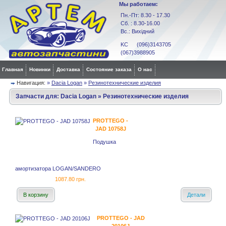
Мы работаем:
Пн.-Пт: 8.30 - 17.30
Сб. : 8.30-16.00
Вс.: Вихідний
KC (096)3143705
(067)3988905
Главная
Новинки
Доставка
Состояние заказа
О нас
Навигация:
»
Dacia Logan
»
Резинотехнические изделия
Запчасти для:
Dacia Logan
»
Резинотехнические изделия
PROTTEGO -
JAD 10758J
Подушка
амортизатора LOGAN/SANDERO
1087.80 грн.
В корзину
Детали
PROTTEGO - JAD