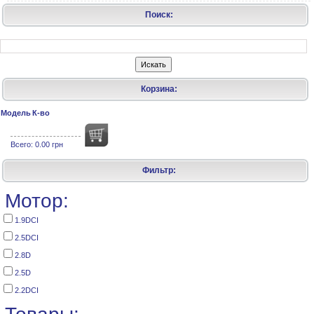
Поиск:
Корзина:
Модель
К-во
Всего:
0.00 грн
Фильтр:
Мотор:
1.9DCI
2.5DCI
2.8D
2.5D
2.2DCI