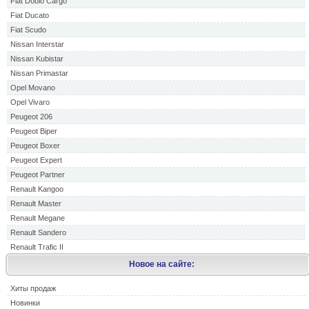
Fiat Doblo Cargo
Fiat Ducato
Fiat Scudo
Nissan Interstar
Nissan Kubistar
Nissan Primastar
Opel Movano
Opel Vivaro
Peugeot 206
Peugeot Biper
Peugeot Boxer
Peugeot Expert
Peugeot Partner
Renault Kangoo
Renault Master
Renault Megane
Renault Sandero
Renault Trafic II
Новое на сайте:
Хиты продаж
Новинки