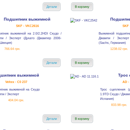
Детали
В корзину
Подшипник выжимной
Подшипн
SKF - VKC2616
SKF 
ипник выжимной на 2.0/2.2HDI Скудо /
Выжимной подшипник
пи / Эксперт /Дукато /Джампер 2006-
Джампи / Эксперт
 Швеция)
(Sachs, Германия)
766.64 грн.
1238.02 грн.
Детали
В корзину
дшипник выжимной
Трос 
Veltex - C0 237
AD -
ипник выжимной на Скудо
Трос сцепления (
мпи / Эксперт
1.9TD Скудо / Джамп
Испания)
404.04 грн.
833.98 грн.
Детали
В корзину