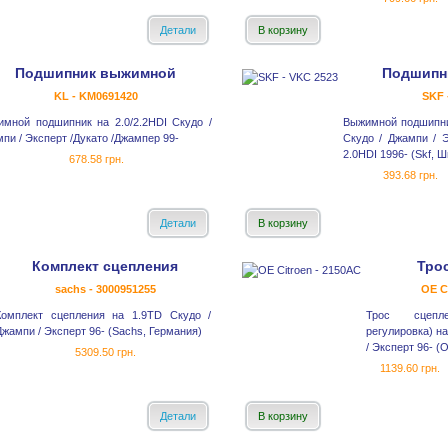
Детали
В корзину
Подшипник выжимной
Подшипн
KL - KM0691420
SKF 
мной подшипник на 2.0/2.2HDI Скудо /
Выжимной подшипни
пи / Эксперт /Дукато /Джампер 99-
Скудо / Джампи / Э
2.0HDI 1996- (Skf, 
678.58 грн.
393.68 грн.
Детали
В корзину
Комплект сцепления
Тро
sachs - 3000951255
OE C
Комплект сцепления на 1.9TD Скудо /
Трос сцепле
Джампи / Эксперт 96- (Sachs, Германия)
регулировка) н
/ Эксперт 96- (
5309.50 грн.
1139.60 грн.
Детали
В корзину