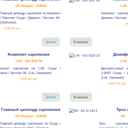
OE Peugeot - 218295
LUK 
Главный цилиндр сцепления на Берлинго
Комплект сцепле
/ Партнер/ Скудо / Джампи / Эксперт 96-
Джампи / Эксперт 
(Оригинал)
7
1139.60 грн.
Детали
В корзину
Комплект сцепления
Демпфе
LUK - 622 3015 00
LUK 
мплект сцепления на 1.9D Скудо /
Двухмассовый 
ампи / Эксперт 96- (Luk, Германия)
2.0HDI Скудо / 
(Luk, Германия)
5283.60 грн.
11810.40 грн.
Детали
В корзину
Главный цилиндр сцепления
Трос 
OE Peugeot - 218283
AD -
Главный цилиндр сцепления на Скудо /
Трос сцеплени