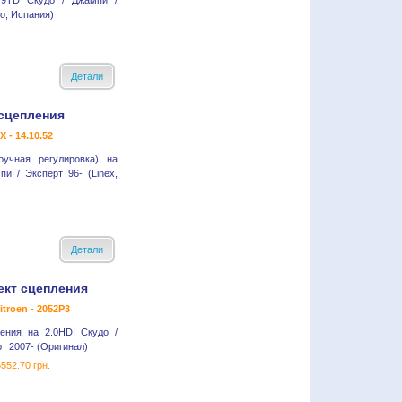
1.9TD Скудо / Джампи /
to, Испания)
Детали
сцепления
X - 14.10.52
ручная регулировка) на
пи / Эксперт 96- (Linex,
Детали
ект сцепления
itroen - 2052P3
ения на 2.0HDI Скудо /
т 2007- (Оригинал)
6552.70 грн.