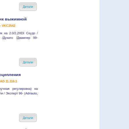
Детали
ик выжимной
- VKC2542
 на 2.0/2.2HDI Скудо /
 /Дукато /Джампер 99-
Детали
сцепления
 AD 11.116.1
ручная регулировка) на
и / Эксперт 96- (Adriauto,
Детали