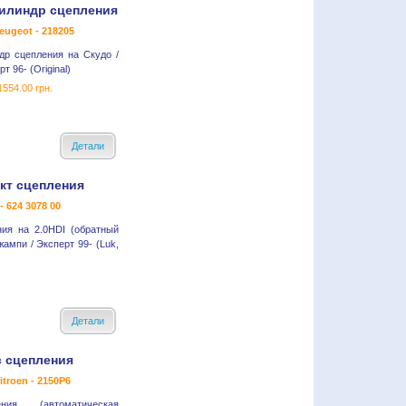
илиндр сцепления
eugeot - 218205
др сцепления на Скудо /
т 96- (Original)
1554.00 грн.
Детали
кт сцепления
- 624 3078 00
ния на 2.0HDI (обратный
ампи / Эксперт 99- (Luk,
Детали
с сцепления
itroen - 2150P6
ния (автоматическая