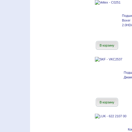
Подш
Boxer 
2.0HDi
В корзину
Подш
Джамп
В корзину
Ко