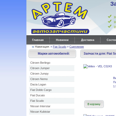
З
1
1
Главная
Новинки
Доставка
Состоя
Навигация:
»
Fiat Scudo
»
Сцепление
Марки автомобилей:
Запчасти для:
Fiat S
Citroen Berlingo
Citroen Jumper
Citroen Jumpy
В
Citroen Nemo
П
Dacia Logan
1.
Fiat Doblo Cargo
Fiat Ducato
Fiat Scudo
В корзину
Nissan Interstar
Nissan Kubistar