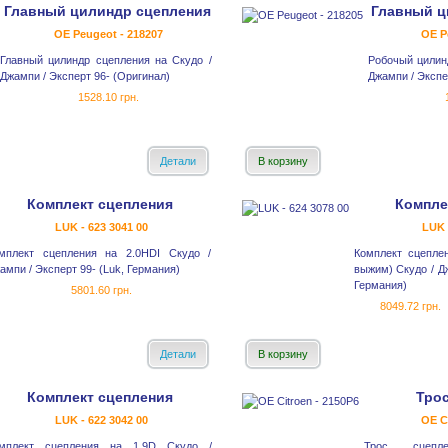
Главный цилиндр сцепления
Главный ц
OE Peugeot - 218207
OE P
Главный цилиндр сцепления на Скудо /
Робочый цилин
Джампи / Эксперт 96- (Оригинал)
Джампи / Экспер
1528.10 грн.
Детали
В корзину
Комплект сцепления
Компле
LUK - 623 3041 00
LUK 
мплект сцепления на 2.0HDI Скудо /
Комплект сцепле
ампи / Эксперт 99- (Luk, Германия)
выжим) Скудо / Дж
Германия)
5801.60 грн.
8049.72 грн.
Детали
В корзину
Комплект сцепления
Тро
LUK - 622 3042 00
OE C
мплект сцепления на 1.9D Скудо /
Трос сцепле