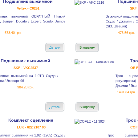
Подшипник выжимной
Подшипн
Veltex - C0251
SKF 
ипник выжимной ОБРАТНЫЙ Низкий
Выжимной подшипник
, Jumper, Ducato / Expert, Scudo, Jumpy
Скудо / Джампи / 
(Skf, Швеция)
673.40 грн.
476.56 грн.
Детали
В корзину
Подшипник выжимной
Тро
SKF - VKC2537
OE F
ипник выжимной на 1.9TD Скудо /
Трос сцепл
и / Эксперт 96-
регулировка)
Джампи / Эксп
984.20 грн.
1491.84 грн.
Детали
В корзину
Комплект сцепления
Трос
LUK - 622 2107 00
COFL
мплект сцепления на 1.9D (1905) Скудо /
Трос сцеплени