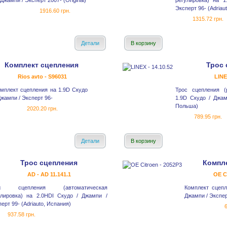
Джампи / Эксперт 2007- (Original)
регулировка) на 
Эксперт 96- (Adriau
1916.60 грн.
1315.72 грн.
Детали
В корзину
Комплект сцепления
Трос 
Rios avto - S96031
LINE
мплект сцепления на 1.9D Скудо
Трос сцепления (
Джампи / Эксперт 96-
1.9D Скудо / Джам
Польша)
2020.20 грн.
789.95 грн.
Детали
В корзину
Трос сцепления
Компл
AD - AD 11.141.1
OE C
ос сцепления (автоматическая
Комплект сцепл
улировка) на 2.0HDI Скудо / Джампи /
Джампи / Экспер
ерт 99- (Adriauto, Испания)
937.58 грн.