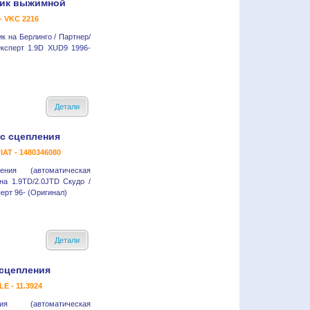
ик выжимной
- VKC 2216
 на Берлинго / Партнер/
Эксперт 1.9D XUD9 1996-
Детали
с сцепления
IAT - 1480346080
ения (автоматическая
 на 1.9TD/2.0JTD Скудо /
ерт 96- (Оригинал)
Детали
 сцепления
E - 11.3924
я (автоматическая