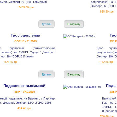
ампи / Эксперт 96- (Luk, Германия)
регулировка) на 1
Эксперт 96- (COFL
5439.00 грн.
828.80 грн.
Детали
В корзину
Трос сцепления
Тро
COFLE - 11.3925
OE P
ос сцепления (автоматическая
Трос сцепле
улировка) на 2.0HDI Скудо / Джампи /
регулировка) н
перт 99- (COFLE Италия)
Эксперт 99- (О
1121.47 грн.
1554.00 грн.
Детали
В корзину
Подшипник выжимной
Подш
SKF - VKC2516
OE P
мной подшипник на Берлинго / Партнер/
Выжимной 
 / Джампи / Эксперт 1.9D, 2.0HDI 1996-
Партнер С
1.6HDI, 
414.40 грн.
(Оригинал)
709.66 грн.