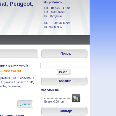
at, Peugeot,
Мы работаем:
Пн.-Пт: 8.30 - 17.30
Сб. : 8.30-16.00
Вс.: Вихідний
KC (096)3143705
(067)3988905
Поиск:
пник выжимной
s - 3151 276 501
шипник на Берлинго /
Корзина:
 / Джампи / Эксперт 1.9D,
Sachs, Германия)
Модель
К-во
Всего:
0.00 грн
Детали
Фильтр:
кт сцепления