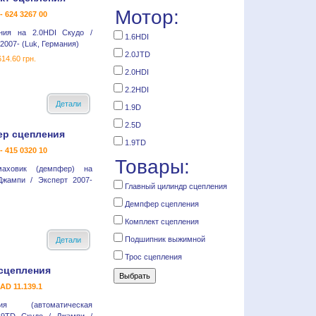
Мотор:
- 624 3267 00
ния на 2.0HDI Скудо /
1.6HDI
2007- (Luk, Германия)
2.0JTD
614.60 грн.
2.0HDI
2.2HDI
Детали
1.9D
2.5D
р сцепления
1.9TD
- 415 0320 10
Товары:
маховик (демпфер) на
Джампи / Эксперт 2007-
Главный цилиндр сцепления
Демпфер сцепления
Комплект сцепления
Подшипник выжимной
Детали
Трос сцепления
сцепления
 AD 11.139.1
я (автоматическая