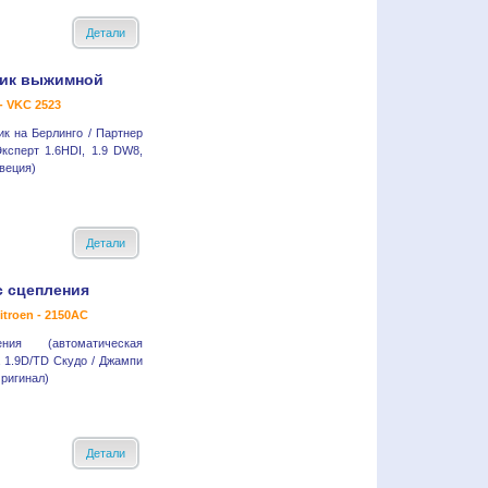
Детали
ик выжимной
- VKC 2523
к на Берлинго / Партнер
ксперт 1.6HDI, 1.9 DW8,
Швеция)
Детали
с сцепления
itroen - 2150AC
ния (автоматическая
а 1.9D/TD Скудо / Джампи
Оригинал)
Детали