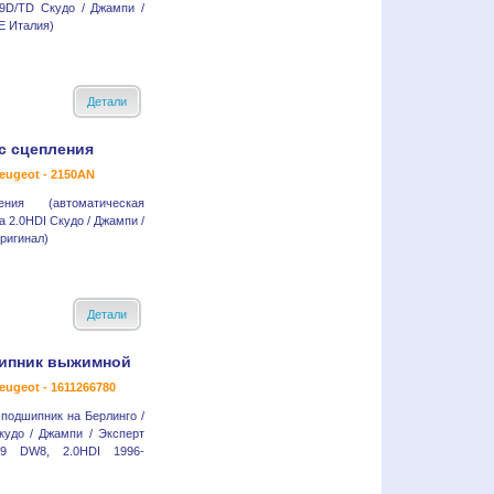
.9D/TD Скудо / Джампи /
E Италия)
Детали
с сцепления
eugeot - 2150AN
ния (автоматическая
а 2.0HDI Скудо / Джампи /
ригинал)
Детали
ипник выжимной
eugeot - 1611266780
подшипник на Берлинго /
кудо / Джампи / Эксперт
1.9 DW8, 2.0HDI 1996-