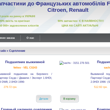
апчастини до Французьких автомобілів Fi
Citroen, Renault
10 років на ринку в УКРАІНІ
00% якість та оригінал 90% запчастин- Є В НАЯВНОСТІ!!!
50 000+ задоволених клієнтів ЦІНА НА САЙТІ АКТУАЛЬНІ
ние заказа
О нас
cudo
»
Сцепление
Подшипник выжимной
Подши
Veltex - VEL C0243
sach
ыжимной подшипник на Берлинго /
Выжимной под
артнер Скудо / Джампи / Эксперт 1.6HDI,
Партнер/ Скудо
9 DW8, 2.0HDI 1996-
2.0HDI 1996- (
279.72 грн.
512.82 грн.
Детали
В корзину
Главный цилиндр сцепления
Компле