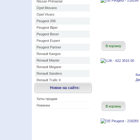
Nissan Primastar
Opel Movano
Opel Vivaro
Peugeot 206
Peugeot Biper
Peugeot Boxer
Peugeot Expert
В корзину
Peugeot Partner
Renault Kangoo
Renault Master
Renault Megane
Renault Sandero
Ко
Дж
Renault Trafic II
Новое на сайте:
Хиты продаж
Новинки
В корзину